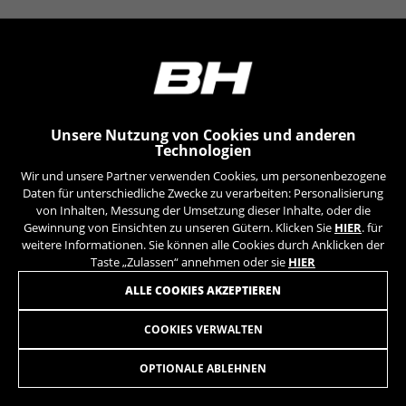
YSC, CONSENT, PREF, VISITOR_INFO1_LIVE, GPS, yt-
remote-device-id, yt.innertube::requests,
yt.innertube::nextId, yt-remote-connected-devices, yt-
remote-session-app, yt-remote-cast-installed, yt-
remote-session-name, yt-remote-fast-check-period,
cf_preload, cfuser, cf_lastActivity, _cfuser, cf_session,
cfStats, cfUserDate, cfFirstMonthVisit, cfuid,
cfUserSession, cf_preload, cf_session
Unsere Nutzung von Cookies und anderen
Technologien
Leistungs-Cookies
Wir und unsere Partner verwenden Cookies, um personenbezogene
Wir verwenden funktionales Tracking für die
Daten für unterschiedliche Zwecke zu verarbeiten: Personalisierung
Analyse wie unsere Webseite genutzt wird.
von Inhalten, Messung der Umsetzung dieser Inhalte, oder die
Gewinnung von Einsichten zu unseren Gütern. Klicken Sie
HIER
. für
Diese Daten helfen uns, Fehler zu erfassen und
weitere Informationen. Sie können alle Cookies durch Anklicken der
neue Designs zu entwickeln. Sie erlauben uns,
Taste „Zulassen“ annehmen oder sie
HIER
die Effektivität unserer Webseite zu testen.
Darüber geben diese Cookies Informationen für
ALLE COOKIES AKZEPTIEREN
die Werbeanalyse und das Affiliate-Marketing.
Verwendete Cookies:
COOKIES VERWALTEN
(2) X VALVULAS RUEDA EVO C50/38/46
29,90
€
_ga, _gat, _gid
Die angegebenen Cookies gehören Google, Inc. Sie
OPTIONALE ABLEHNEN
können weitere Informationen zu den Google Cookies
IN DEN WARENKORB
unter
https://policies.google.com/privacy/google-