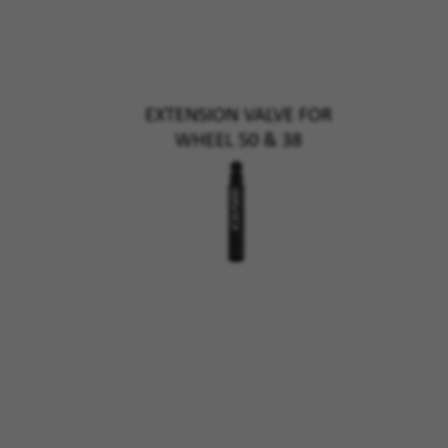
COOKIES VERWALTEN
ALLE COOKIES ABLEHNEN
ALLE COOKIES AKZEPTIEREN
Unbedingt notwendige Cookies
Wir verwenden die erforderlichen Cookies, um
grundsätzliche Vorgänge auf der Webseite
möglich zu machen und sicherzustellen, dass
bestimmte Funktionen korrekt ausgeführt
werden, wie die Login-Option oder das
Hinzufügen eines Produkts in Ihren Warenkorb.
Verwendete Cookies:
VSF516, COOKIELEGAL_BH_V2, bhbikes_langcountry,