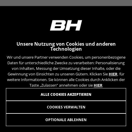
YSC, CONSENT, PREF, VISITOR_INFO1_LIVE, GPS, yt-
remote-device-id, yt.innertube::requests,
yt.innertube::nextId, yt-remote-connected-devices, yt-
remote-session-app, yt-remote-cast-installed, yt-
remote-session-name, yt-remote-fast-check-period,
cf_preload, cfuser, cf_lastActivity, _cfuser, cf_session,
cfStats, cfUserDate, cfFirstMonthVisit, cfuid,
cfUserSession, cf_preload, cf_session
Unsere Nutzung von Cookies und anderen
Technologien
Leistungs-Cookies
Wir und unsere Partner verwenden Cookies, um personenbezogene
Wir verwenden funktionales Tracking für die
Daten für unterschiedliche Zwecke zu verarbeiten: Personalisierung
Analyse wie unsere Webseite genutzt wird.
von Inhalten, Messung der Umsetzung dieser Inhalte, oder die
Gewinnung von Einsichten zu unseren Gütern. Klicken Sie
HIER
. für
Diese Daten helfen uns, Fehler zu erfassen und
weitere Informationen. Sie können alle Cookies durch Anklicken der
neue Designs zu entwickeln. Sie erlauben uns,
Taste „Zulassen“ annehmen oder sie
HIER
die Effektivität unserer Webseite zu testen.
Darüber geben diese Cookies Informationen für
ALLE COOKIES AKZEPTIEREN
die Werbeanalyse und das Affiliate-Marketing.
Verwendete Cookies:
COOKIES VERWALTEN
LEVIER TIGE TELESCOPIQUE 2X (ANT 2BY)
49,90
€
_ga, _gat, _gid
Die angegebenen Cookies gehören Google, Inc. Sie
OPTIONALE ABLEHNEN
können weitere Informationen zu den Google Cookies
IN DEN WARENKORB
unter
https://policies.google.com/privacy/google-