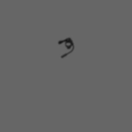
COOKIES VERWALTEN
ALLE COOKIES ABLEHNEN
ALLE COOKIES AKZEPTIEREN
Unbedingt notwendige Cookies
Wir verwenden die erforderlichen Cookies, um
grundsätzliche Vorgänge auf der Webseite
möglich zu machen und sicherzustellen, dass
bestimmte Funktionen korrekt ausgeführt
werden, wie die Login-Option oder das
Hinzufügen eines Produkts in Ihren Warenkorb.
Verwendete Cookies:
VSF516, COOKIELEGAL_BH_V2, bhbikes_langcountry,