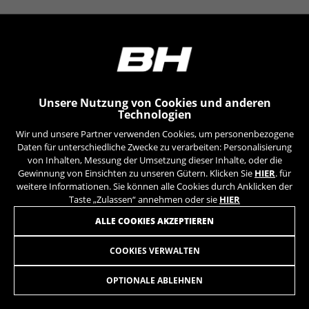
YSC, CONSENT, PREF, VISITOR_INFO1_LIVE, GPS, yt-
remote-device-id, yt.innertube::requests,
yt.innertube::nextId, yt-remote-connected-devices, yt-
remote-session-app, yt-remote-cast-installed, yt-
remote-session-name, yt-remote-fast-check-period,
cf_preload, cfuser, cf_lastActivity, _cfuser, cf_session,
cfStats, cfUserDate, cfFirstMonthVisit, cfuid,
cfUserSession, cf_preload, cf_session
Unsere Nutzung von Cookies und anderen
Technologien
Leistungs-Cookies
Wir und unsere Partner verwenden Cookies, um personenbezogene
Wir verwenden funktionales Tracking für die
Daten für unterschiedliche Zwecke zu verarbeiten: Personalisierung
Analyse wie unsere Webseite genutzt wird.
von Inhalten, Messung der Umsetzung dieser Inhalte, oder die
Gewinnung von Einsichten zu unseren Gütern. Klicken Sie
HIER
. für
Diese Daten helfen uns, Fehler zu erfassen und
weitere Informationen. Sie können alle Cookies durch Anklicken der
neue Designs zu entwickeln. Sie erlauben uns,
Taste „Zulassen“ annehmen oder sie
HIER
die Effektivität unserer Webseite zu testen.
Darüber geben diese Cookies Informationen für
ALLE COOKIES AKZEPTIEREN
die Werbeanalyse und das Affiliate-Marketing.
Verwendete Cookies:
COOKIES VERWALTEN
LUZ DL. KENDO
49,90
€
_ga, _gat, _gid
Die angegebenen Cookies gehören Google, Inc. Sie
OPTIONALE ABLEHNEN
können weitere Informationen zu den Google Cookies
IN DEN WARENKORB
unter
https://policies.google.com/privacy/google-