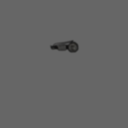
COOKIES VERWALTEN
ALLE COOKIES ABLEHNEN
ALLE COOKIES AKZEPTIEREN
Unbedingt notwendige Cookies
Wir verwenden die erforderlichen Cookies, um
grundsätzliche Vorgänge auf der Webseite
möglich zu machen und sicherzustellen, dass
bestimmte Funktionen korrekt ausgeführt
werden, wie die Login-Option oder das
Hinzufügen eines Produkts in Ihren Warenkorb.
Verwendete Cookies:
VSF516, COOKIELEGAL_BH_V2, bhbikes_langcountry,