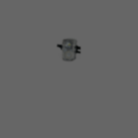
COOKIES VERWALTEN
ALLE COOKIES ABLEHNEN
ALLE COOKIES AKZEPTIEREN
Unbedingt notwendige Cookies
Wir verwenden die erforderlichen Cookies, um
grundsätzliche Vorgänge auf der Webseite
möglich zu machen und sicherzustellen, dass
bestimmte Funktionen korrekt ausgeführt
werden, wie die Login-Option oder das
Hinzufügen eines Produkts in Ihren Warenkorb.
Verwendete Cookies:
VSF516, COOKIELEGAL_BH_V2, bhbikes_langcountry,