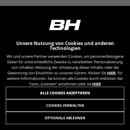
YSC, CONSENT, PREF, VISITOR_INFO1_LIVE, GPS, yt-
remote-device-id, yt.innertube::requests,
yt.innertube::nextId, yt-remote-connected-devices, yt-
remote-session-app, yt-remote-cast-installed, yt-
remote-session-name, yt-remote-fast-check-period,
cf_preload, cfuser, cf_lastActivity, _cfuser, cf_session,
cfStats, cfUserDate, cfFirstMonthVisit, cfuid,
cfUserSession, cf_preload, cf_session
Unsere Nutzung von Cookies und anderen
Technologien
Leistungs-Cookies
Wir und unsere Partner verwenden Cookies, um personenbezogene
Wir verwenden funktionales Tracking für die
Daten für unterschiedliche Zwecke zu verarbeiten: Personalisierung
Analyse wie unsere Webseite genutzt wird.
von Inhalten, Messung der Umsetzung dieser Inhalte, oder die
Gewinnung von Einsichten zu unseren Gütern. Klicken Sie
HIER
. für
Diese Daten helfen uns, Fehler zu erfassen und
weitere Informationen. Sie können alle Cookies durch Anklicken der
neue Designs zu entwickeln. Sie erlauben uns,
Taste „Zulassen“ annehmen oder sie
HIER
die Effektivität unserer Webseite zu testen.
Darüber geben diese Cookies Informationen für
ALLE COOKIES AKZEPTIEREN
die Werbeanalyse und das Affiliate-Marketing.
Verwendete Cookies:
COOKIES VERWALTEN
LIGHT FRONT EVO DAY
20,95
€
_ga, _gat, _gid
Die angegebenen Cookies gehören Google, Inc. Sie
OPTIONALE ABLEHNEN
können weitere Informationen zu den Google Cookies
IN DEN WARENKORB
unter
https://policies.google.com/privacy/google-