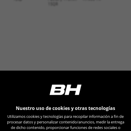
15QR
Nuestro uso de cookies y otras tecnologías
Utilizamos cookies y tecnologías para recopilar información a fin de
procesar datos y personalizar contenido/anuncios, medir la entrega
de dicho contenido, proporcionar funciones de redes sociales o