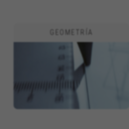
GEOMETRÍA