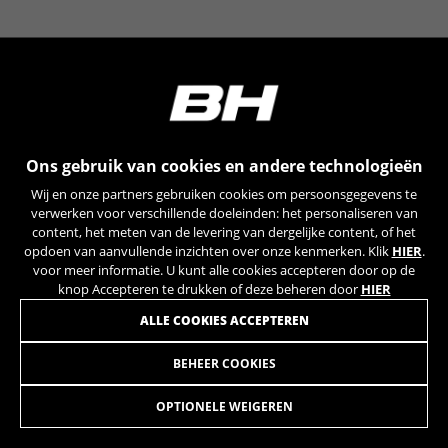
YSC, CONSENT, PREF, VISITOR_INFO1_LIVE, GPS, yt-
remote-device-id, yt.innertube::requests,
yt.innertube::nextId, yt-remote-connected-devices, yt-
remote-session-app, yt-remote-cast-installed, yt-
remote-session-name, yt-remote-fast-check-period,
cf_preload, cfuser, cf_lastActivity, _cfuser, cf_session,
cfStats, cfUserDate, cfFirstMonthVisit, cfuid,
cfUserSession, cf_preload, cf_session
Ons gebruik van cookies en andere technologieën
Prestatiecookies
Wij en onze partners gebruiken cookies om persoonsgegevens te
Wij gebruiken functionele tracking om te
verwerken voor verschillende doeleinden: het personaliseren van
analyseren hoe onze website wordt gebruikt.
content, het meten van de levering van dergelijke content, of het
opdoen van aanvullende inzichten over onze kenmerken. Klik
HIER
.
Deze gegevens helpen ons om fouten te
voor meer informatie. U kunt alle cookies accepteren door op de
ontdekken en nieuwe ontwerpen te
knop Accepteren te drukken of deze beheren door
HIER
ontwikkelen. Ook kunnen we hiermee de
effectiviteit van onze website testen. Daarnaast
ALLE COOKIES ACCEPTEREN
zorgen deze cookies voor meer inzicht met het
oog op advertentieanalyse en affiliate
BEHEER COOKIES
DROPOUT G7DIS/RX EVO/GRAVEL
19,90
marketing.
€
Gebruikte cookies:
OPTIONELE WEIGEREN
_ga, _gat, _gid
IN WINKELWAGEN TOEVOEGEN
De aangeduide cookies zijn het eigendom van Google,