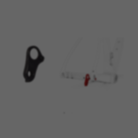
BEHEER COOKIES
ALLE COOKIES WEIGEREN
ALLE COOKIES ACCEPTEREN
Strikt noodzakelijke cookies
Wij gebruiken verplichte cookies om essentiële
websitehandelingen mogelijk te maken en om
ervoor te zorgen dat bepaalde functies goed
werken, zoals de mogelijkheid om in te loggen
of een product aan uw winkelwagen toe te
voegen.
Gebruikte cookies:
VSF516, COOKIELEGAL_BH_V2, bhbikes_langcountry,