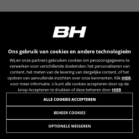
YSC, CONSENT, PREF, VISITOR_INFO1_LIVE, GPS, yt-
remote-device-id, yt.innertube::requests,
yt.innertube::nextId, yt-remote-connected-devices, yt-
remote-session-app, yt-remote-cast-installed, yt-
remote-session-name, yt-remote-fast-check-period,
cf_preload, cfuser, cf_lastActivity, _cfuser, cf_session,
cfStats, cfUserDate, cfFirstMonthVisit, cfuid,
cfUserSession, cf_preload, cf_session
Ons gebruik van cookies en andere technologieën
Prestatiecookies
Wij en onze partners gebruiken cookies om persoonsgegevens te
Wij gebruiken functionele tracking om te
verwerken voor verschillende doeleinden: het personaliseren van
analyseren hoe onze website wordt gebruikt.
content, het meten van de levering van dergelijke content, of het
opdoen van aanvullende inzichten over onze kenmerken. Klik
HIER
.
Deze gegevens helpen ons om fouten te
voor meer informatie. U kunt alle cookies accepteren door op de
ontdekken en nieuwe ontwerpen te
knop Accepteren te drukken of deze beheren door
HIER
ontwikkelen. Ook kunnen we hiermee de
effectiviteit van onze website testen. Daarnaast
ALLE COOKIES ACCEPTEREN
zorgen deze cookies voor meer inzicht met het
oog op advertentieanalyse en affiliate
BEHEER COOKIES
PATA UNIVERSAL BH PACKING
9,90
marketing.
€
Gebruikte cookies:
OPTIONELE WEIGEREN
_ga, _gat, _gid
IN WINKELWAGEN TOEVOEGEN
De aangeduide cookies zijn het eigendom van Google,