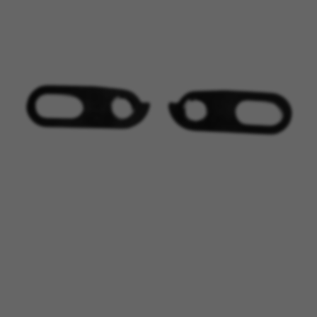
BEHEER COOKIES
ALLE COOKIES WEIGEREN
ALLE COOKIES ACCEPTEREN
Strikt noodzakelijke cookies
Wij gebruiken verplichte cookies om essentiële
websitehandelingen mogelijk te maken en om
ervoor te zorgen dat bepaalde functies goed
werken, zoals de mogelijkheid om in te loggen
of een product aan uw winkelwagen toe te
voegen.
Gebruikte cookies:
VSF516, COOKIELEGAL_BH_V2, bhbikes_langcountry,