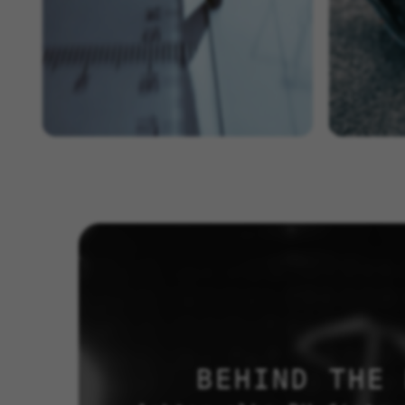
BEHIND THE 