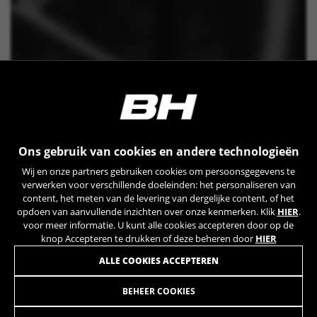
Ons gebruik van cookies en andere technologieën
Wij en onze partners gebruiken cookies om persoonsgegevens te
verwerken voor verschillende doeleinden: het personaliseren van
content, het meten van de levering van dergelijke content, of het
opdoen van aanvullende inzichten over onze kenmerken. Klik
HIER
.
voor meer informatie. U kunt alle cookies accepteren door op de
knop Accepteren te drukken of deze beheren door
HIER
ALLE COOKIES ACCEPTEREN
BEHEER COOKIES
ILYNX TRAIL 8.0
BEHIND THE RIDE
3.824,90€
-25%
2.868,60
€