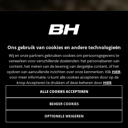
Ons gebruik van cookies en andere technologieën
Wij en onze partners gebruiken cookies om persoonsgegevens te
verwerken voor verschillende doeleinden: het personaliseren van
content, het meten van de levering van dergelijke content, of het
opdoen van aanvullende inzichten over onze kenmerken. Klik
HIER
.
voor meer informatie. U kunt alle cookies accepteren door op de
knop Accepteren te drukken of deze beheren door
HIER
ALLE COOKIES ACCEPTEREN
BEHEER COOKIES
OPTIONELE WEIGEREN