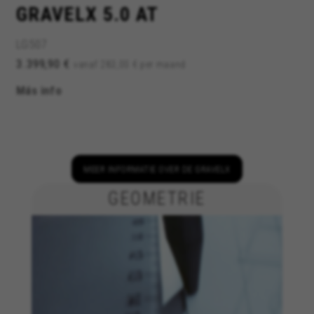
GRAVELX 5.0 AT
LG507
3.399,90 €
vanaf 283,00 € per maand
Más info
MEER INFORMATIE OVER DE GRAVELX
GEOMETRIE