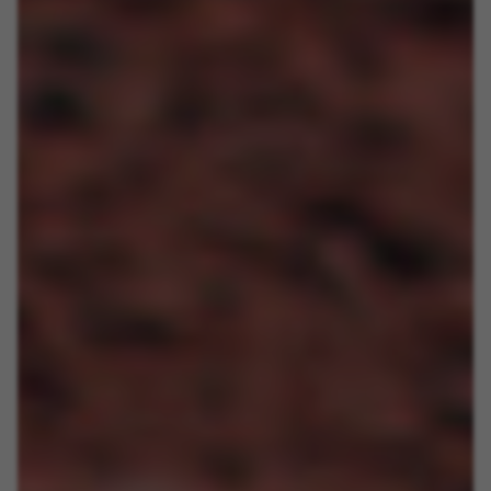
cf_preload, cfuser, cf_lastActivity, _cfuser, cf_session,
cfStats, cfUserDate, cfFirstMonthVisit, cfuid,
cfUserSession, cf_preload, cf_session
Prestatiecookies
Wij gebruiken functionele tracking om te
analyseren hoe onze website wordt gebruikt.
Deze gegevens helpen ons om fouten te
ontdekken en nieuwe ontwerpen te
ontwikkelen. Ook kunnen we hiermee de
effectiviteit van onze website testen. Daarnaast
zorgen deze cookies voor meer inzicht met het
oog op advertentieanalyse en affiliate
marketing.
Gebruikte cookies:
_ga, _gat, _gid
De aangeduide cookies zijn het eigendom van Google,
Inc. Kijk voor meer informatie over cookies van Google
op
https://policies.google.com/privacy/google-partners?
hl=en-US