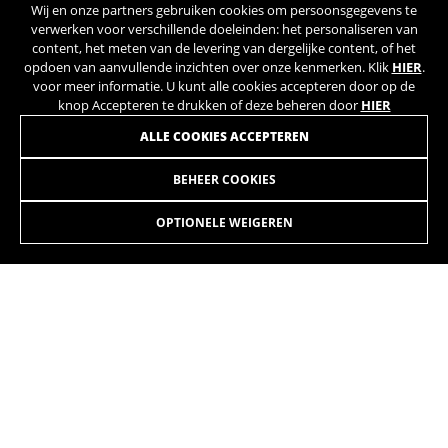
Wij en onze partners gebruiken cookies om persoonsgegevens te
verwerken voor verschillende doeleinden: het personaliseren van
content, het meten van de levering van dergelijke content, of het
opdoen van aanvullende inzichten over onze kenmerken. Klik
HIER
.
voor meer informatie. U kunt alle cookies accepteren door op de
knop Accepteren te drukken of deze beheren door
HIER
ALLE COOKIES ACCEPTEREN
BEHEER COOKIES
GRAVELX 5.0 AT
3.399,90 €
vanaf 283,00 € per maand
OPTIONELE WEIGEREN
KIEZEN
De kleuren die op de website worden getoond, kunnen licht verschillen van
hoe ze er in werkelijkheid uitzien.