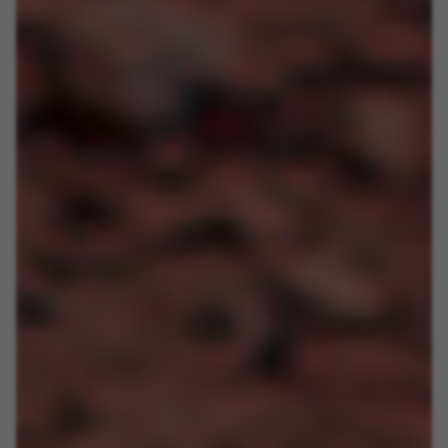
Targeting-/advertentiecookies
Wij (met inbegrip van socialmediaplatforms
zoals Google, Facebook en Instagram) maken
gebruik van marketingtracking om u
gepersonaliseerde aanbiedingen te kunnen
doen en u een volledige BH Bikes-ervaring te
bieden. Als u deze tracking niet accepteert, zult
u nog wel willekeurig advertenties van BH Bikes
op andere platforms zien.
Gebruikte cookies:
_fbp, fr, datr
De aangeduide cookies zijn het eigendom van
Facebook. Kijk voor meer informatie over cookies van
Facebook op
https://www.facebook.com/policies/cookies/
IDE, NID, ANID, DV, 1P_JAR
De aangeduide cookies zijn het eigendom van Google,
Inc. Kijk voor meer informatie over cookies van Google
op
#descriptionUrl#