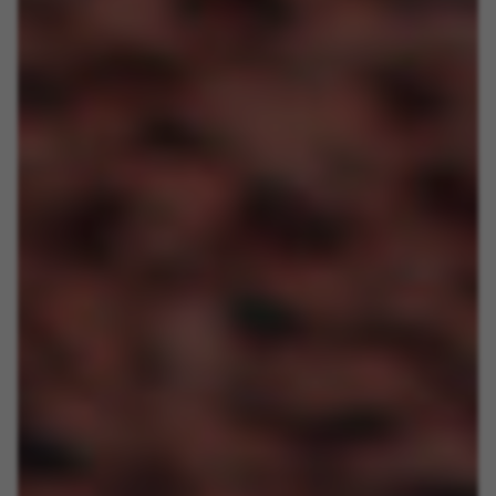
BEHEER COOKIES
ALLE COOKIES WEIGEREN
ALLE COOKIES ACCEPTEREN
Strikt noodzakelijke cookies
Wij gebruiken verplichte cookies om essentiële
websitehandelingen mogelijk te maken en om
ervoor te zorgen dat bepaalde functies goed
werken, zoals de mogelijkheid om in te loggen
of een product aan uw winkelwagen toe te
voegen.
Gebruikte cookies:
VSF516, COOKIELEGAL_BH_V2, bhbikes_langcountry,
YSC, CONSENT, PREF, VISITOR_INFO1_LIVE, GPS, yt-
remote-device-id, yt.innertube::requests,
yt.innertube::nextId, yt-remote-connected-devices, yt-
remote-session-app, yt-remote-cast-installed, yt-
remote-session-name, yt-remote-fast-check-period,