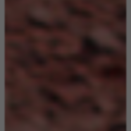
Las cookies indicadas son titularidad de Emarsys.
Puedes obtener más información sobre las cookies de
Emarsys en
#descriptionUrl3#
De aangegeven cookies zijn eigendom van Emarsys.
Meer informatie over de cookies van Emarsys vindt u
op
https://emarsys.com/privacy-policy/
GUARDAR CONFIGURACIÓN
U kunt deze informatie opnieuw raadplegen door de sectie
‘Cookiesbeleid’ te bezoeken.