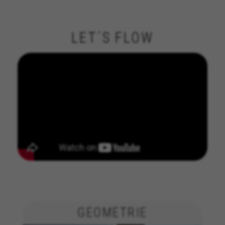
remote-session-name, yt-remote-fast-check-period,
cf_preload, cfuser, cf_lastActivity, _cfuser, cf_session,
cfStats, cfUserDate, cfFirstMonthVisit, cfuid,
cfUserSession, cf_preload, cf_session
LET´S FLOW
Leistungs-Cookies
Wir verwenden funktionales Tracking für die
Analyse wie unsere Webseite genutzt wird.
Diese Daten helfen uns, Fehler zu erfassen und
neue Designs zu entwickeln. Sie erlauben uns,
die Effektivität unserer Webseite zu testen.
Darüber geben diese Cookies Informationen für
die Werbeanalyse und das Affiliate-Marketing.
Verwendete Cookies:
_ga, _gat, _gid
Die angegebenen Cookies gehören Google, Inc. Sie
können weitere Informationen zu den Google Cookies
unter
https://policies.google.com/privacy/google-
partners?hl=en-US
GEOMETRIE
Targeting-/Werbe-Cookies