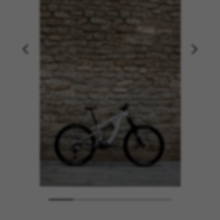
COOKIES VERWALTEN
ALLE COOKIES ABLEHNEN
ALLE COOKIES AKZEPTIEREN
Unbedingt notwendige Cookies
Wir verwenden die erforderlichen Cookies, um
grundsätzliche Vorgänge auf der Webseite
möglich zu machen und sicherzustellen, dass
bestimmte Funktionen korrekt ausgeführt
werden, wie die Login-Option oder das
Hinzufügen eines Produkts in Ihren Warenkorb.
Verwendete Cookies:
VSF516, COOKIELEGAL_BH_V2, bhbikes_langcountry,
YSC, CONSENT, PREF, VISITOR_INFO1_LIVE, GPS, yt-
remote-device-id, yt.innertube::requests,
yt.innertube::nextId, yt-remote-connected-devices, yt-
remote-session-app, yt-remote-cast-installed, yt-