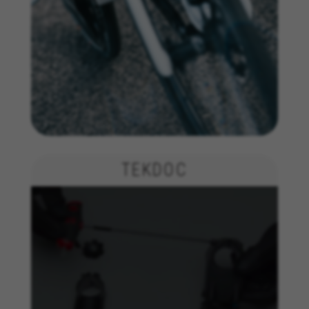
Emarsys en
#descriptionUrl3#
Die angegebenen Cookies sind Eigentum von Emarsys.
Weitere Informationen zu den Emarsys-Cookies finden
Sie unter
https://emarsys.com/privacy-policy/
GUARDAR CONFIGURACIÓN
Sie können diese Informationen erneut einsehen, indem Sie
den Abschnitt „Cookie-Richtlinie“ besuchen.
TEKDOC