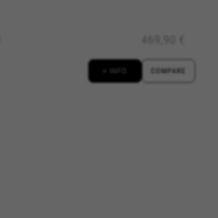
u testen. Darüber geben diese
469,90 €
3
//policies.google.com/privacy/google-
+ INFO
COMPARE
utzen das Werbe-Tracking, um
n Sie dieses Tracking zulassen,
://www.facebook.com/policies/cookies/
iptionUrl#
#descriptionUrl3#