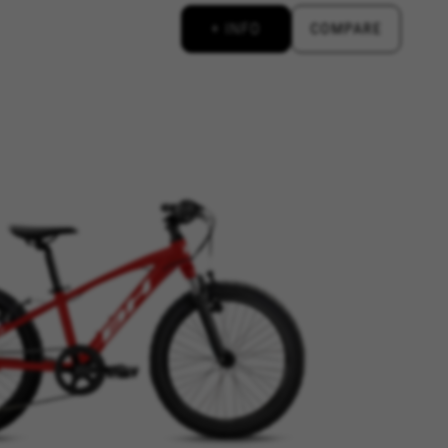
+ INFO
COMPARE
ALLE COOKIES AKZEPTIEREN
ich zu machen und
er das Hinzufügen eines Produkts
d, yt.innertube::requests,
n-name, yt-remote-fast-check-period,
eload, cf_session
ten helfen uns, Fehler zu