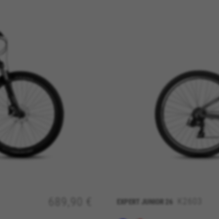
689,90 €
K2603
EXPERT JUNIOR 26