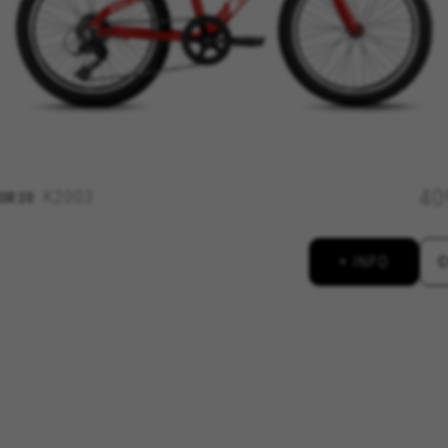
igentum von Emarsys. Weitere Informationen zu den Emarsys-Cookies finden Sie unt
insehen, indem Sie den Abschnitt „Cookie-Richtlinie“ besuchen.
40
K2003
OR 20
+ INFO