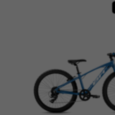
COOKIES VERWALTEN
Unbedingt notwendige Cooki
Wir verwenden die erforderli
sicherzustellen, dass bestimm
in Ihren Warenkorb.
Verwendete Cookies:
VSF516, COOKIELEGAL_BH_V2, bhbi
yt.innertube::nextId, yt-remote-
cf_preload, cfuser, cf_lastActivit
Leistungs-Cookies
Wir verwenden funktionales Tr