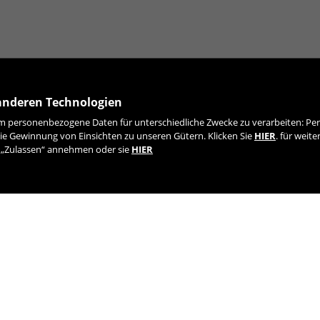
anderen Technologien
 personenbezogene Daten für unterschiedliche Zwecke zu verarbeiten: Pers
MELDEN SIE SICH FÜR UNSEREN NEWSLETTER AN
ie Gewinnung von Einsichten zu unseren Gütern. Klicken Sie
HIER
. für weit
e „Zulassen“ annehmen oder sie
HIER
TIK TOK
YOUTUBE
FACEBOOK
TWITTE