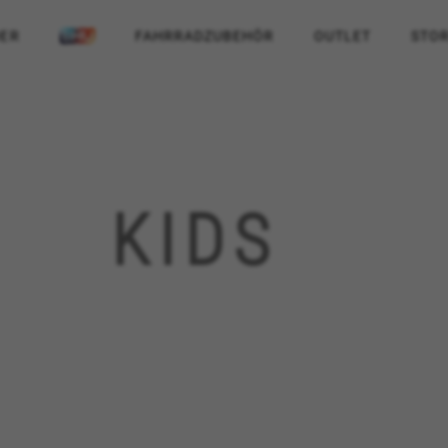
ER
FAHRRADZUBEHÖR
OUTLET
STOR
KIDS