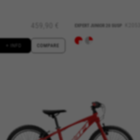
entwickeln. Sie erlauben uns, die Effektivität unserer Webseite z
 Werbeanalyse und das Affiliate-Marketing.
459,90 €
K205
EXPERT JUNIOR 20 SUSP
n Google, Inc. Sie können weitere Informationen zu den Google Cookies unter
https:
+ INFO
COMPARE
en in den sozialen Medien, wie Google, Facebook und Instagram) n
itzustellen und Ihnen die ganze BH Bikes-Erfahrung zu bieten. Wen
anzeigen zufallsgesteuert auf anderen Plattformen.
n Facebook. Sie können weitere Informationen zu den Facebook Cookies unter
https
n Google, Inc. Sie können weitere Informationen zu den Google Cookies unter
#descr
aridad de Emarsys. Puedes obtener más información sobre las cookies de Emarsys en