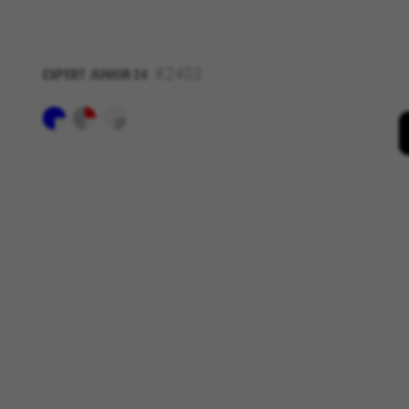
erfassen und neue Designs zu 
Cookies Informationen für die
Verwendete Cookies:
K2403
EXPERT JUNIOR 24
_ga, _gat, _gid
Die angegebenen Cookies gehöre
partners?hl=en-US
Targeting-/Werbe-Cookies
Wir (einschließlich Plattform
personalisierte Angebote bere
sehen Sie die BH Bikes-Werbe
Verwendete Cookies:
_fbp, fr, datr
Die angegebenen Cookies gehöre
IDE, NID, ANID, DV, 1P_JAR
Die angegebenen Cookies gehöre
Las cookies indicadas son titul