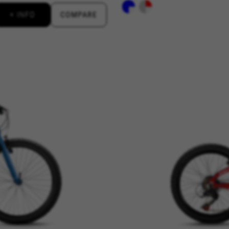
+ INFO
COMPARE
ALLE COOKIES ABLEHNEN
es
chen Cookies, um grundsätzliche Vorgänge auf der Webseite mögl
te Funktionen korrekt ausgeführt werden, wie die Login-Option od
kes_langcountry, YSC, CONSENT, PREF, VISITOR_INFO1_LIVE, GPS, yt-remote-device-i
connected-devices, yt-remote-session-app, yt-remote-cast-installed, yt-remote-sessio
y, _cfuser, cf_session, cfStats, cfUserDate, cfFirstMonthVisit, cfuid, cfUserSession, cf_pr
acking für die Analyse wie unsere Webseite genutzt wird. Diese Da