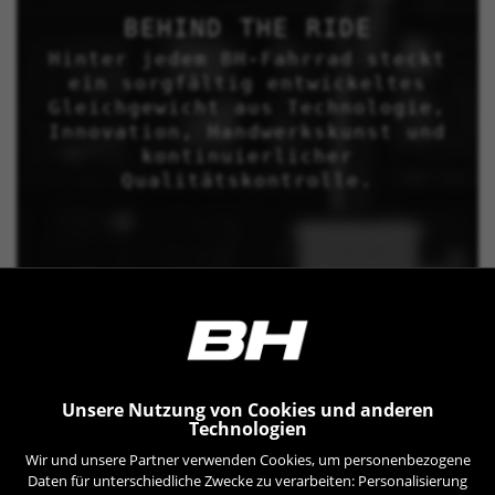
BEHIND THE RIDE
Hinter jedem BH-Fahrrad steckt
ein sorgfältig entwickeltes
Gleichgewicht aus Technologie,
Innovation, Handwerkskunst und
kontinuierlicher
Qualitätskontrolle.
Unsere Nutzung von Cookies und anderen
Technologien
Wir und unsere Partner verwenden Cookies, um personenbezogene
Daten für unterschiedliche Zwecke zu verarbeiten: Personalisierung