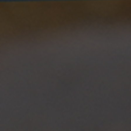
Facebook en
https://www.facebook.com/policies/cookies/
IDE, NID, ANID, DV, 1P_JAR
Las cookies indicadas son titularidad de Google, Inc.
Puedes obtener más información sobre las cookies de
Google en
https://policies.google.com/technologies/types
Las cookies indicadas son titularidad de Emarsys.
Puedes obtener más información sobre las cookies de
Emarsys en
#descriptionUrl3#
Las cookies indicadas son titularidad de Emarsys.
Puedes obtener más información sobre las cookies de
Emarsys en
https://emarsys.com/privacy-policy/
GUARDAR CONFIGURACIÓN
Puedes volver a consultar esta información visitando la sección
de "Política de cookies".