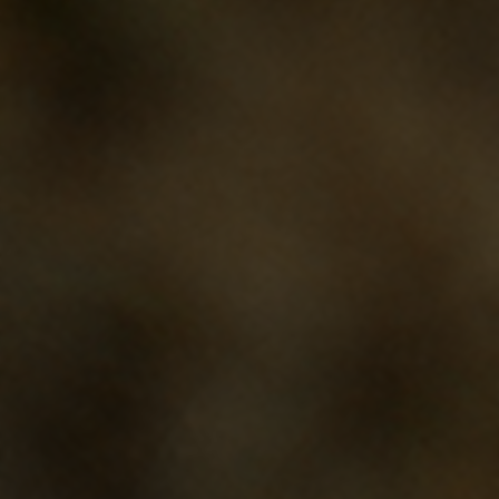
funcionarán. Estas cookies no almacenan
ninguna información de identificación personal.
Cookies utilizadas:
VSF516, COOKIELEGAL_BH_V2, bhbikes_langcountry,
YSC, CONSENT, PREF, VISITOR_INFO1_LIVE, GPS, yt-
remote-device-id, yt.innertube::requests,
yt.innertube::nextId, yt-remote-connected-devices, yt-
remote-session-app, yt-remote-cast-installed, yt-
remote-session-name, yt-remote-fast-check-period,
cf_preload, cfuser, cf_lastActivity, _cfuser, cf_session,
cfStats, cfUserDate, cfFirstMonthVisit, cfuid,
cfUserSession, cf_preload, cf_session
Cookies de rendimiento
Utilizamos el seguimiento funcional para
analizar la forma en que se utiliza nuestro sitio
web. Esta información nos ayuda a detectar
errores y desarrollar nuevos diseños. También
nos permite poner a prueba la efectividad de
nuestro sitio web. Toda la información que
recogen estas cookies es agregada y, por lo
tanto, es anónima.