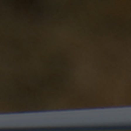
Cookies utilizadas:
_ga, _gat, _gid
Las cookies indicadas son titularidad de Google, Inc.
Puedes obtener más información sobre las cookies de
Google en
https://policies.google.com/privacy/google-
partners?hl=en-US
Cookies dirigidas/publicidad
Estas cookies pueden ser establecidas a través
de nuestro sitio por nuestros socios
publicitarios. Pueden ser utilizadas por esas
empresas para crear un perfil de sus intereses
y mostrarle anuncios relevantes en otros sitios.
No almacenan directamente información
personal, sino que se basan en la identificación
única de su navegador y dispositivo de Internet.
Cookies utilizadas:
_fbp, fr, datr
Las cookies indicadas son titularidad de Facebook.
Puedes obtener más información sobre las cookies de