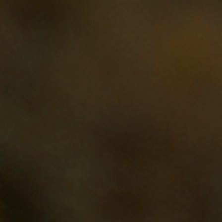
CONFIGURACIÓN DE COOKIES
RECHAZAR TODAS LAS COOKIES
ACEPTAR TODAS LAS COOKIES
Cookies necesarias
Estas cookies son necesarias para que el sitio
web funcione y no se pueden desactivar en
nuestros sistemas. Puede configurar su
navegador para bloquear o alertar sobre estas
cookies, pero alguna áreas del sitio no