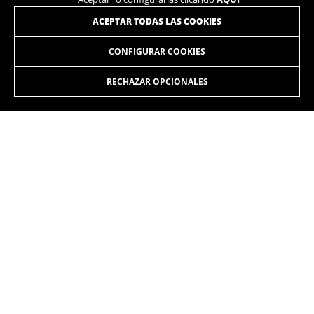
ÚNETE A NUESTRA NEWSLETTER
ACEPTAR TODAS LAS COOKIES
CONFIGURAR COOKIES
RECHAZAR OPCIONALES
INSTAGRAM
TIK TOK
YOUTUBE
FACEBOOK
TWITTER
SPOTIFY
ES
/IT