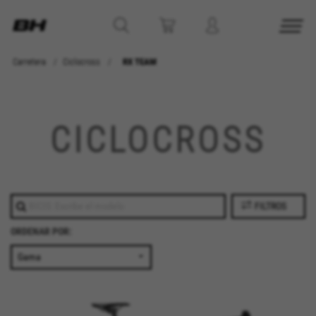
Carretera
Ciclocross
RX TEAM
CICLOCROSS
FILTROS
ORDENAR POR:
CONFIGURACIÓN DE COOKIES
RECHAZAR TODAS LAS COOKIES