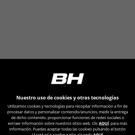
Las cookies indicadas son titularidad de Emarsys.
Puedes obtener más información sobre las cookies de
Emarsys en
https://emarsys.com/privacy-policy/
GUARDAR CONFIGURACIÓN
Puedes volver a consultar esta información visitando la sección
de "Política de cookies".
Nuestro uso de cookies y otras tecnologías
Utilizamos cookies y tecnologías para recopilar información a fin de
procesar datos y personalizar contenido/anuncios, medir la entrega
de dicho contenido, proporcionar funciones de redes sociales o
extraer información sobre nuestros sitios web. Clic
AQUÍ
. para más
información. Puedes aceptar todas las cookies pulsando el botón
“Aceptar” o configurarlas clicando
AQUÍ