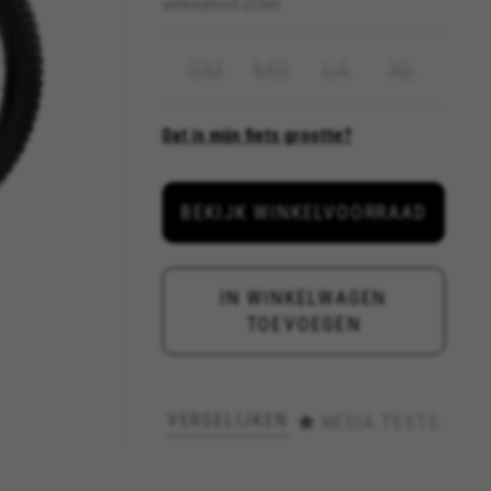
werkelijkheid uitzien.
SM
MD
LA
XL
Dat is mijn fiets grootte?
VOER DE VOLGENDE GEGEVENS
IN
BEKIJK WINKELVOORRAAD
IN WINKELWAGEN
TOEVOEGEN
VERGELIJKEN
MEDIA TESTS