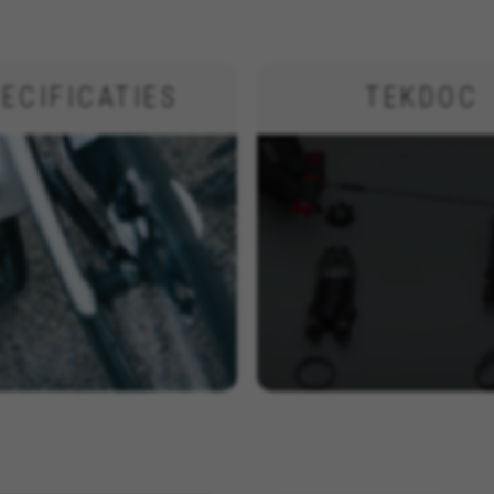
ECIFICATIES
TEKDOC
ALLE COOKIES WEIGEREN
kies om essentiële websitehandelingen mogelijk te maken en om er
e mogelijkheid om in te loggen of een product aan uw winkelwagen
kes_langcountry, YSC, CONSENT, PREF, VISITOR_INFO1_LIVE, GPS, yt-remote-device-i
connected-devices, yt-remote-session-app, yt-remote-cast-installed, yt-remote-sessio
y, _cfuser, cf_session, cfStats, cfUserDate, cfFirstMonthVisit, cfuid, cfUserSession, cf_pr
cking om te analyseren hoe onze website wordt gebruikt. Deze geg
n te ontwikkelen. Ook kunnen we hiermee de effectiviteit van onz