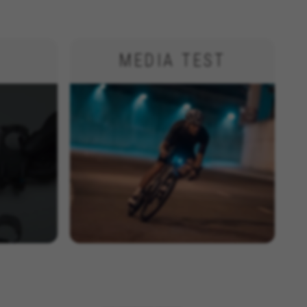
MEDIA TEST
ALLE COOKIES ACCEPTEREN
voor te zorgen dat bepaalde
 toe te voegen.
d, yt.innertube::requests,
n-name, yt-remote-fast-check-period,
eload, cf_session
evens helpen ons om fouten te
e website testen. Daarnaast