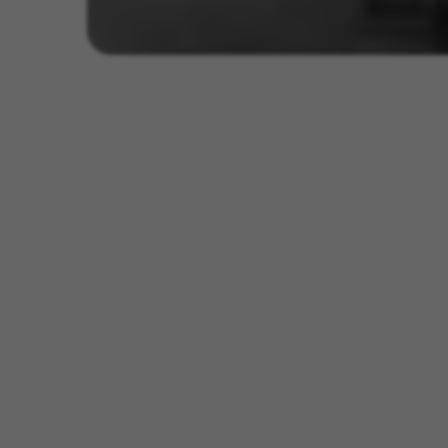
bereiken.
GUARDAR CONFIGURACIÓN
U kunt deze informatie opnieuw raadpleg