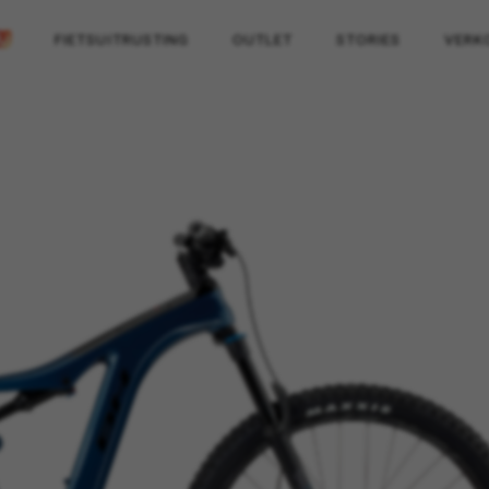
FIETSUITRUSTING
OUTLET
STORIES
VERK