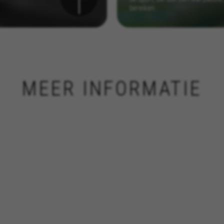
had.
en door de sectie ‘Cookiesbeleid’ te bezoeken.
MEER INFORMATIE