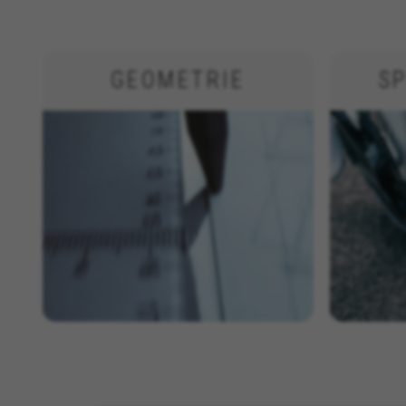
GEOMETRIE
SP
BEHEER COOKIES
Strikt noodzakelijke cookies
Wij gebruiken verplichte coo
functies goed werken, zoals d
Gebruikte cookies:
VSF516, COOKIELEGAL_BH_V2, bhbi
yt.innertube::nextId, yt-remote-
cf_preload, cfuser, cf_lastActivit
Prestatiecookies
Wij gebruiken functionele tra
ontdekken en nieuwe ontwerpe