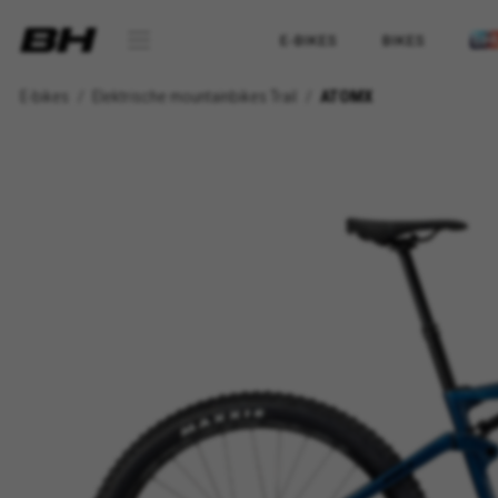
E-BIKES
BIKES
E-bikes
Elektrische mountainbikes Trail
ATOMX