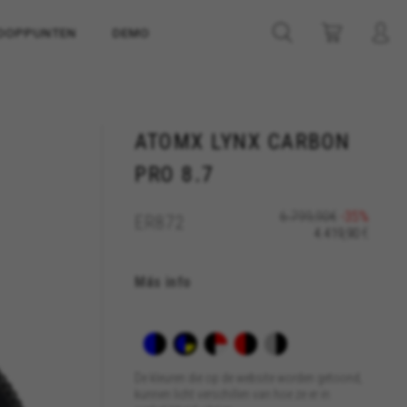
OOPPUNTEN
DEMO
ATOMX LYNX CARBON
PRO 8.7
6.799,90€
-35%
ER872
€
4.419,90
Más info
De kleuren die op de website worden getoond,
kunnen licht verschillen van hoe ze er in