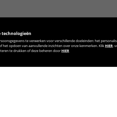
e technologieën
rsoonsgegevens te verwerken voor verschillende doeleinden: het personalis
 of het opdoen van aanvullende inzichten over onze kenmerken. Klik
HIER
. 
pteren te drukken of deze beheren door
HIER
WORD LID VAN ONZE NIEUWSBRIEF
TIK TOK
YOUTUBE
FACEBOOK
TWITTE