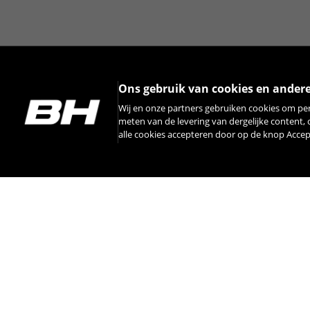
Ons gebruik van cookies en ander
Wij en onze partners gebruiken cookies om pe
meten van de levering van dergelijke content,
alle cookies accepteren door op de knop Acce
ATOMX LYNX CARBON
PRO 8.7
6.799,90€
-35%
4.419,90
€
INSTAGRAM