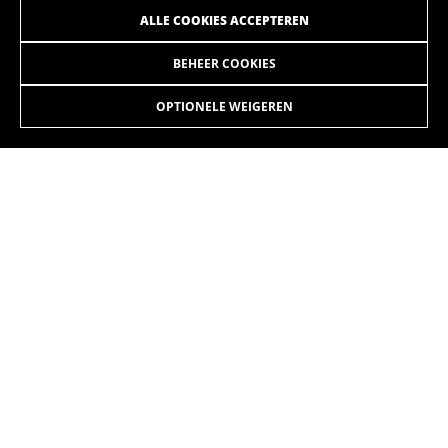
ALLE COOKIES ACCEPTEREN
BEHEER COOKIES
RS1 3.5
2.799,90 €
vanaf 233,00 € per maand
OPTIONELE WEIGEREN
KIEZEN
Maar nu hoef je niet langer te lijden, je kunt nu gaan
genieten. Alleen wij fietsers kennen dat gevoel van
rendement, macht en efficiëntie dat we bereiken wanneer
ons lichaam en het materiaal alles geven. Verslaafd aan
snelheid.
De kleuren die op de website worden getoond, kunnen licht verschillen van
hoe ze er in werkelijkheid uitzien.