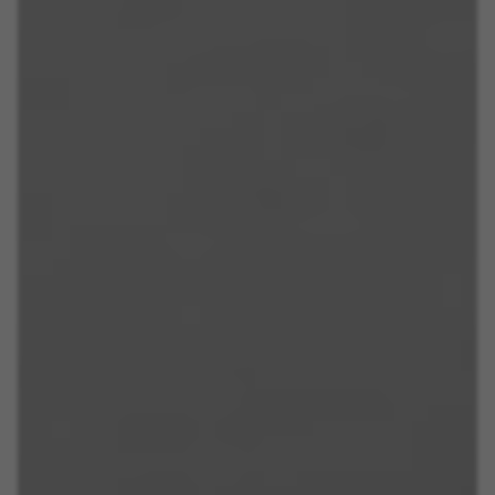
De aangegeven cookies zijn eigendom van Emarsys.
Meer informatie over de cookies van Emarsys vindt u
op
https://emarsys.com/privacy-policy/
GUARDAR CONFIGURACIÓN
U kunt deze informatie opnieuw raadplegen door de sectie
‘Cookiesbeleid’ te bezoeken.