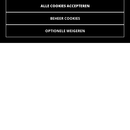
ALLE COOKIES ACCEPTEREN
BEHEER COOKIES
RS1 4.2
3.999,90 €
vanaf 333,00 € per maand
OPTIONELE WEIGEREN
KIEZEN
Maar nu hoef je niet langer te lijden, je kunt nu gaan
genieten. Alleen wij fietsers kennen dat gevoel van
rendement, macht en efficiëntie dat we bereiken wanneer
ons lichaam en het materiaal alles geven. Verslaafd aan
snelheid.
De kleuren die op de website worden getoond, kunnen licht verschillen van
hoe ze er in werkelijkheid uitzien.