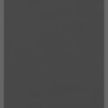
De aangegeven cookies zijn eigendom van Emarsys.
Meer informatie over de cookies van Emarsys vindt u
op
https://emarsys.com/privacy-policy/
GUARDAR CONFIGURACIÓN
U kunt deze informatie opnieuw raadplegen door de sectie
‘Cookiesbeleid’ te bezoeken.