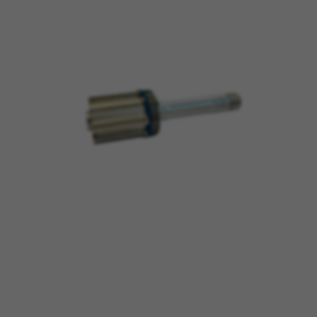
BEHEER COOKIES
ALLE COOKIES WEIGEREN
ALLE COOKIES ACCEPTEREN
Strikt noodzakelijke cookies
Wij gebruiken verplichte cookies om essentiële
websitehandelingen mogelijk te maken en om
ervoor te zorgen dat bepaalde functies goed
werken, zoals de mogelijkheid om in te loggen
of een product aan uw winkelwagen toe te
voegen.
Gebruikte cookies:
VSF516, COOKIELEGAL_BH_V2, bhbikes_langcountry,