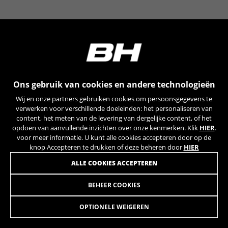
YSC, CONSENT, PREF, VISITOR_INFO1_LIVE, GPS, yt-
remote-device-id, yt.innertube::requests,
yt.innertube::nextId, yt-remote-connected-devices, yt-
remote-session-app, yt-remote-cast-installed, yt-
remote-session-name, yt-remote-fast-check-period,
cf_preload, cfuser, cf_lastActivity, _cfuser, cf_session,
cfStats, cfUserDate, cfFirstMonthVisit, cfuid,
cfUserSession, cf_preload, cf_session
Ons gebruik van cookies en andere technologieën
Prestatiecookies
Wij en onze partners gebruiken cookies om persoonsgegevens te
Wij gebruiken functionele tracking om te
verwerken voor verschillende doeleinden: het personaliseren van
analyseren hoe onze website wordt gebruikt.
content, het meten van de levering van dergelijke content, of het
opdoen van aanvullende inzichten over onze kenmerken. Klik
HIER
.
Deze gegevens helpen ons om fouten te
voor meer informatie. U kunt alle cookies accepteren door op de
ontdekken en nieuwe ontwerpen te
knop Accepteren te drukken of deze beheren door
HIER
ontwikkelen. Ook kunnen we hiermee de
effectiviteit van onze website testen. Daarnaast
ALLE COOKIES ACCEPTEREN
zorgen deze cookies voor meer inzicht met het
oog op advertentieanalyse en affiliate
BEHEER COOKIES
FREEHUB EVO C50/C38 ULTRA TUB CAMPY
59,95
marketing.
€
Gebruikte cookies:
OPTIONELE WEIGEREN
_ga, _gat, _gid
IN WINKELWAGEN TOEVOEGEN
De aangeduide cookies zijn het eigendom van Google,