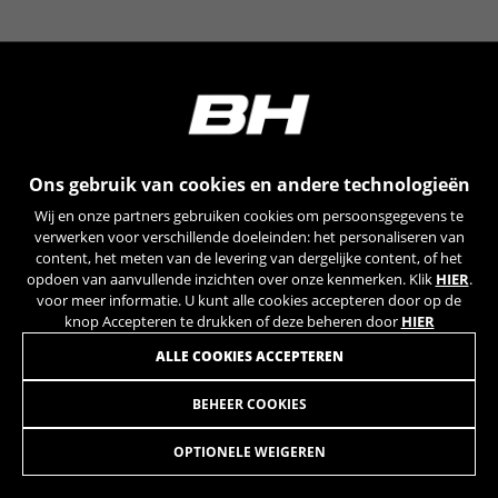
YSC, CONSENT, PREF, VISITOR_INFO1_LIVE, GPS, yt-
remote-device-id, yt.innertube::requests,
yt.innertube::nextId, yt-remote-connected-devices, yt-
remote-session-app, yt-remote-cast-installed, yt-
remote-session-name, yt-remote-fast-check-period,
cf_preload, cfuser, cf_lastActivity, _cfuser, cf_session,
cfStats, cfUserDate, cfFirstMonthVisit, cfuid,
cfUserSession, cf_preload, cf_session
Ons gebruik van cookies en andere technologieën
Prestatiecookies
Wij en onze partners gebruiken cookies om persoonsgegevens te
Wij gebruiken functionele tracking om te
verwerken voor verschillende doeleinden: het personaliseren van
analyseren hoe onze website wordt gebruikt.
content, het meten van de levering van dergelijke content, of het
opdoen van aanvullende inzichten over onze kenmerken. Klik
HIER
.
Deze gegevens helpen ons om fouten te
voor meer informatie. U kunt alle cookies accepteren door op de
ontdekken en nieuwe ontwerpen te
knop Accepteren te drukken of deze beheren door
HIER
ontwikkelen. Ook kunnen we hiermee de
effectiviteit van onze website testen. Daarnaast
ALLE COOKIES ACCEPTEREN
zorgen deze cookies voor meer inzicht met het
oog op advertentieanalyse en affiliate
BEHEER COOKIES
RADIO EVO38 DISC DL/TR 283MM P
3,95
marketing.
€
Gebruikte cookies:
OPTIONELE WEIGEREN
_ga, _gat, _gid
IN WINKELWAGEN TOEVOEGEN
De aangeduide cookies zijn het eigendom van Google,