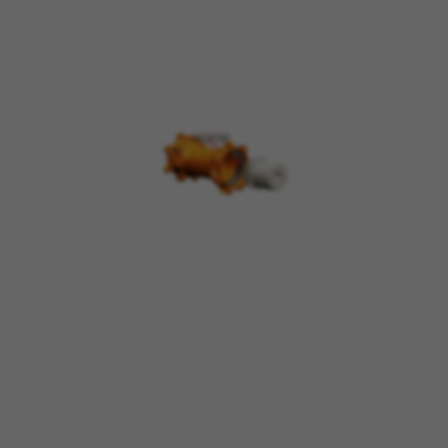
BEHEER COOKIES
ALLE COOKIES WEIGEREN
ALLE COOKIES ACCEPTEREN
Strikt noodzakelijke cookies
Wij gebruiken verplichte cookies om essentiële
websitehandelingen mogelijk te maken en om
ervoor te zorgen dat bepaalde functies goed
werken, zoals de mogelijkheid om in te loggen
of een product aan uw winkelwagen toe te
voegen.
Gebruikte cookies:
VSF516, COOKIELEGAL_BH_V2, bhbikes_langcountry,