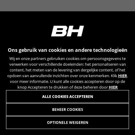
YSC, CONSENT, PREF, VISITOR_INFO1_LIVE, GPS, yt-
remote-device-id, yt.innertube::requests,
yt.innertube::nextId, yt-remote-connected-devices, yt-
remote-session-app, yt-remote-cast-installed, yt-
remote-session-name, yt-remote-fast-check-period,
cf_preload, cfuser, cf_lastActivity, _cfuser, cf_session,
cfStats, cfUserDate, cfFirstMonthVisit, cfuid,
cfUserSession, cf_preload, cf_session
Ons gebruik van cookies en andere technologieën
Prestatiecookies
Wij en onze partners gebruiken cookies om persoonsgegevens te
Wij gebruiken functionele tracking om te
verwerken voor verschillende doeleinden: het personaliseren van
analyseren hoe onze website wordt gebruikt.
content, het meten van de levering van dergelijke content, of het
opdoen van aanvullende inzichten over onze kenmerken. Klik
HIER
.
Deze gegevens helpen ons om fouten te
voor meer informatie. U kunt alle cookies accepteren door op de
ontdekken en nieuwe ontwerpen te
knop Accepteren te drukken of deze beheren door
HIER
ontwikkelen. Ook kunnen we hiermee de
effectiviteit van onze website testen. Daarnaast
ALLE COOKIES ACCEPTEREN
zorgen deze cookies voor meer inzicht met het
oog op advertentieanalyse en affiliate
BEHEER COOKIES
RATCHET RING FOR DR836 HUB
9,90
marketing.
€
Gebruikte cookies:
OPTIONELE WEIGEREN
_ga, _gat, _gid
IN WINKELWAGEN TOEVOEGEN
De aangeduide cookies zijn het eigendom van Google,