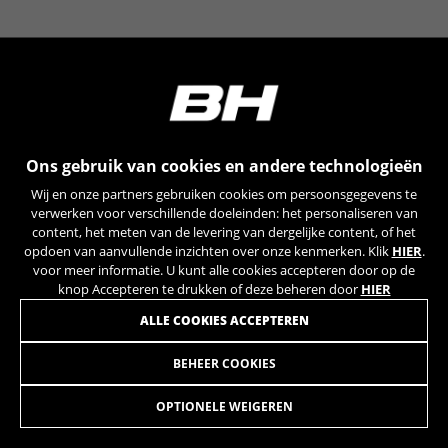
YSC, CONSENT, PREF, VISITOR_INFO1_LIVE, GPS, yt-
remote-device-id, yt.innertube::requests,
yt.innertube::nextId, yt-remote-connected-devices, yt-
remote-session-app, yt-remote-cast-installed, yt-
remote-session-name, yt-remote-fast-check-period,
cf_preload, cfuser, cf_lastActivity, _cfuser, cf_session,
cfStats, cfUserDate, cfFirstMonthVisit, cfuid,
cfUserSession, cf_preload, cf_session
Ons gebruik van cookies en andere technologieën
Prestatiecookies
Wij en onze partners gebruiken cookies om persoonsgegevens te
Wij gebruiken functionele tracking om te
verwerken voor verschillende doeleinden: het personaliseren van
analyseren hoe onze website wordt gebruikt.
content, het meten van de levering van dergelijke content, of het
opdoen van aanvullende inzichten over onze kenmerken. Klik
HIER
.
Deze gegevens helpen ons om fouten te
voor meer informatie. U kunt alle cookies accepteren door op de
ontdekken en nieuwe ontwerpen te
knop Accepteren te drukken of deze beheren door
HIER
ontwikkelen. Ook kunnen we hiermee de
effectiviteit van onze website testen. Daarnaast
ALLE COOKIES ACCEPTEREN
zorgen deze cookies voor meer inzicht met het
oog op advertentieanalyse en affiliate
BEHEER COOKIES
HUB EVO CARBON 29B / ALU 29B FRONT
76,95
marketing.
€
Gebruikte cookies:
OPTIONELE WEIGEREN
_ga, _gat, _gid
IN WINKELWAGEN TOEVOEGEN
De aangeduide cookies zijn het eigendom van Google,