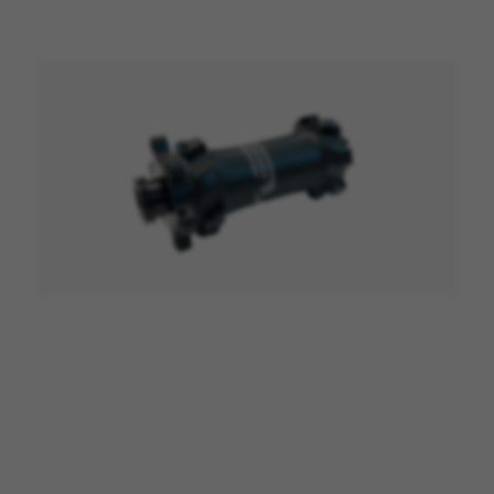
BEHEER COOKIES
ALLE COOKIES WEIGEREN
ALLE COOKIES ACCEPTEREN
Strikt noodzakelijke cookies
Wij gebruiken verplichte cookies om essentiële
websitehandelingen mogelijk te maken en om
ervoor te zorgen dat bepaalde functies goed
werken, zoals de mogelijkheid om in te loggen
of een product aan uw winkelwagen toe te
voegen.
Gebruikte cookies:
VSF516, COOKIELEGAL_BH_V2, bhbikes_langcountry,