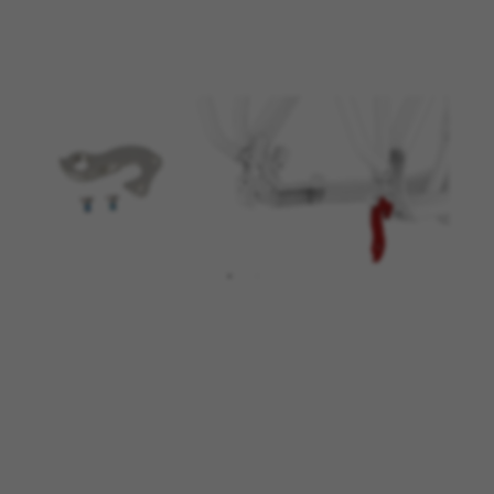
BEHEER COOKIES
ALLE COOKIES WEIGEREN
ALLE COOKIES ACCEPTEREN
Strikt noodzakelijke cookies
Wij gebruiken verplichte cookies om essentiële
websitehandelingen mogelijk te maken en om
ervoor te zorgen dat bepaalde functies goed
werken, zoals de mogelijkheid om in te loggen
of een product aan uw winkelwagen toe te
voegen.
Gebruikte cookies:
VSF516, COOKIELEGAL_BH_V2, bhbikes_langcountry,