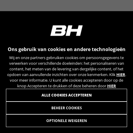
YSC, CONSENT, PREF, VISITOR_INFO1_LIVE, GPS, yt-
remote-device-id, yt.innertube::requests,
yt.innertube::nextId, yt-remote-connected-devices, yt-
remote-session-app, yt-remote-cast-installed, yt-
remote-session-name, yt-remote-fast-check-period,
cf_preload, cfuser, cf_lastActivity, _cfuser, cf_session,
cfStats, cfUserDate, cfFirstMonthVisit, cfuid,
cfUserSession, cf_preload, cf_session
Ons gebruik van cookies en andere technologieën
Prestatiecookies
Wij en onze partners gebruiken cookies om persoonsgegevens te
Wij gebruiken functionele tracking om te
verwerken voor verschillende doeleinden: het personaliseren van
analyseren hoe onze website wordt gebruikt.
content, het meten van de levering van dergelijke content, of het
opdoen van aanvullende inzichten over onze kenmerken. Klik
HIER
.
Deze gegevens helpen ons om fouten te
voor meer informatie. U kunt alle cookies accepteren door op de
ontdekken en nieuwe ontwerpen te
knop Accepteren te drukken of deze beheren door
HIER
ontwikkelen. Ook kunnen we hiermee de
effectiviteit van onze website testen. Daarnaast
ALLE COOKIES ACCEPTEREN
zorgen deze cookies voor meer inzicht met het
oog op advertentieanalyse en affiliate
BEHEER COOKIES
DROPOUT
19,95
marketing.
€
Gebruikte cookies:
OPTIONELE WEIGEREN
_ga, _gat, _gid
IN WINKELWAGEN TOEVOEGEN
De aangeduide cookies zijn het eigendom van Google,