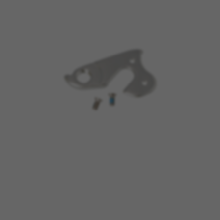
BEHEER COOKIES
ALLE COOKIES WEIGEREN
ALLE COOKIES ACCEPTEREN
Strikt noodzakelijke cookies
Wij gebruiken verplichte cookies om essentiële
websitehandelingen mogelijk te maken en om
ervoor te zorgen dat bepaalde functies goed
werken, zoals de mogelijkheid om in te loggen
of een product aan uw winkelwagen toe te
voegen.
Gebruikte cookies:
VSF516, COOKIELEGAL_BH_V2, bhbikes_langcountry,