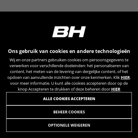
YSC, CONSENT, PREF, VISITOR_INFO1_LIVE, GPS, yt-
remote-device-id, yt.innertube::requests,
yt.innertube::nextId, yt-remote-connected-devices, yt-
remote-session-app, yt-remote-cast-installed, yt-
remote-session-name, yt-remote-fast-check-period,
cf_preload, cfuser, cf_lastActivity, _cfuser, cf_session,
cfStats, cfUserDate, cfFirstMonthVisit, cfuid,
cfUserSession, cf_preload, cf_session
Ons gebruik van cookies en andere technologieën
Prestatiecookies
Wij en onze partners gebruiken cookies om persoonsgegevens te
Wij gebruiken functionele tracking om te
verwerken voor verschillende doeleinden: het personaliseren van
analyseren hoe onze website wordt gebruikt.
content, het meten van de levering van dergelijke content, of het
opdoen van aanvullende inzichten over onze kenmerken. Klik
HIER
.
Deze gegevens helpen ons om fouten te
voor meer informatie. U kunt alle cookies accepteren door op de
ontdekken en nieuwe ontwerpen te
knop Accepteren te drukken of deze beheren door
HIER
ontwikkelen. Ook kunnen we hiermee de
effectiviteit van onze website testen. Daarnaast
ALLE COOKIES ACCEPTEREN
zorgen deze cookies voor meer inzicht met het
oog op advertentieanalyse en affiliate
BEHEER COOKIES
DROPOUT EXPERT 27,5
19,95
marketing.
€
Gebruikte cookies:
OPTIONELE WEIGEREN
_ga, _gat, _gid
IN WINKELWAGEN TOEVOEGEN
De aangeduide cookies zijn het eigendom van Google,