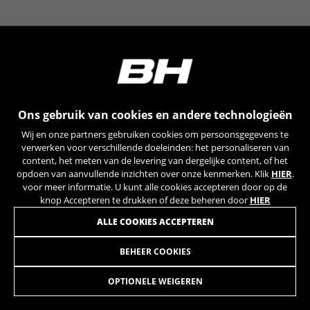
YSC, CONSENT, PREF, VISITOR_INFO1_LIVE, GPS, yt-
remote-device-id, yt.innertube::requests,
yt.innertube::nextId, yt-remote-connected-devices, yt-
remote-session-app, yt-remote-cast-installed, yt-
remote-session-name, yt-remote-fast-check-period,
cf_preload, cfuser, cf_lastActivity, _cfuser, cf_session,
cfStats, cfUserDate, cfFirstMonthVisit, cfuid,
cfUserSession, cf_preload, cf_session
Ons gebruik van cookies en andere technologieën
Prestatiecookies
Wij en onze partners gebruiken cookies om persoonsgegevens te
Wij gebruiken functionele tracking om te
verwerken voor verschillende doeleinden: het personaliseren van
analyseren hoe onze website wordt gebruikt.
content, het meten van de levering van dergelijke content, of het
opdoen van aanvullende inzichten over onze kenmerken. Klik
HIER
.
Deze gegevens helpen ons om fouten te
voor meer informatie. U kunt alle cookies accepteren door op de
ontdekken en nieuwe ontwerpen te
knop Accepteren te drukken of deze beheren door
HIER
ontwikkelen. Ook kunnen we hiermee de
effectiviteit van onze website testen. Daarnaast
ALLE COOKIES ACCEPTEREN
zorgen deze cookies voor meer inzicht met het
oog op advertentieanalyse en affiliate
BEHEER COOKIES
DROPOUT SPIKE 27,5" + 29"
19,95
marketing.
€
Gebruikte cookies:
OPTIONELE WEIGEREN
_ga, _gat, _gid
IN WINKELWAGEN TOEVOEGEN
De aangeduide cookies zijn het eigendom van Google,