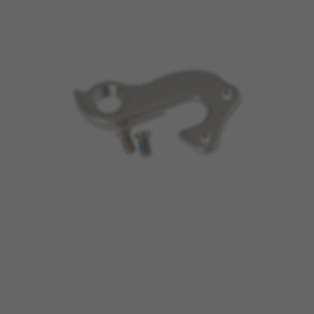
BEHEER COOKIES
ALLE COOKIES WEIGEREN
ALLE COOKIES ACCEPTEREN
Strikt noodzakelijke cookies
Wij gebruiken verplichte cookies om essentiële
websitehandelingen mogelijk te maken en om
ervoor te zorgen dat bepaalde functies goed
werken, zoals de mogelijkheid om in te loggen
of een product aan uw winkelwagen toe te
voegen.
Gebruikte cookies:
VSF516, COOKIELEGAL_BH_V2, bhbikes_langcountry,