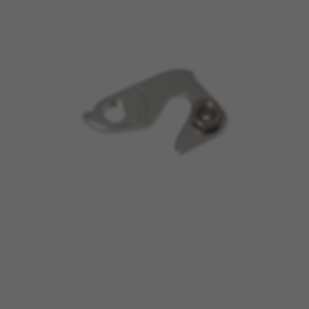
BEHEER COOKIES
ALLE COOKIES WEIGEREN
ALLE COOKIES ACCEPTEREN
Strikt noodzakelijke cookies
Wij gebruiken verplichte cookies om essentiële
websitehandelingen mogelijk te maken en om
ervoor te zorgen dat bepaalde functies goed
werken, zoals de mogelijkheid om in te loggen
of een product aan uw winkelwagen toe te
voegen.
Gebruikte cookies:
VSF516, COOKIELEGAL_BH_V2, bhbikes_langcountry,