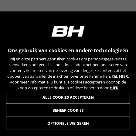
YSC, CONSENT, PREF, VISITOR_INFO1_LIVE, GPS, yt-
remote-device-id, yt.innertube::requests,
yt.innertube::nextId, yt-remote-connected-devices, yt-
remote-session-app, yt-remote-cast-installed, yt-
remote-session-name, yt-remote-fast-check-period,
cf_preload, cfuser, cf_lastActivity, _cfuser, cf_session,
cfStats, cfUserDate, cfFirstMonthVisit, cfuid,
cfUserSession, cf_preload, cf_session
Ons gebruik van cookies en andere technologieën
Prestatiecookies
Wij en onze partners gebruiken cookies om persoonsgegevens te
Wij gebruiken functionele tracking om te
verwerken voor verschillende doeleinden: het personaliseren van
analyseren hoe onze website wordt gebruikt.
content, het meten van de levering van dergelijke content, of het
opdoen van aanvullende inzichten over onze kenmerken. Klik
HIER
.
Deze gegevens helpen ons om fouten te
voor meer informatie. U kunt alle cookies accepteren door op de
ontdekken en nieuwe ontwerpen te
knop Accepteren te drukken of deze beheren door
HIER
ontwikkelen. Ook kunnen we hiermee de
effectiviteit van onze website testen. Daarnaast
ALLE COOKIES ACCEPTEREN
zorgen deze cookies voor meer inzicht met het
oog op advertentieanalyse en affiliate
BEHEER COOKIES
DROPOUT ULTRALIGHT // CARBON MY16
19,95
marketing.
€
Gebruikte cookies:
OPTIONELE WEIGEREN
_ga, _gat, _gid
IN WINKELWAGEN TOEVOEGEN
De aangeduide cookies zijn het eigendom van Google,