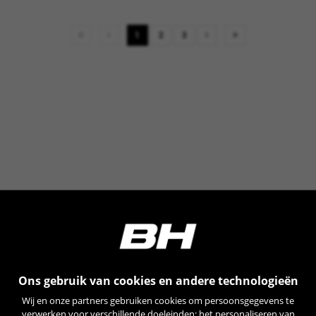
1
2
3
Ons gebruik van cookies en andere technologieën
Wij en onze partners gebruiken cookies om persoonsgegevens te
verwerken voor verschillende doeleinden: het personaliseren van