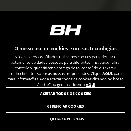
O nosso uso de cookies e outras tecnologias
Nós e os nossos afiliados utilizamos cookies para efetuar o
tratamento de dados pessoais para diferentes fins: personalizar
conteúdo, quantificar a entrega de tal conteúdo ou extrair
conhecimentos sobre as nossas propriedades. Clique
AQUI
. para
mais informações. Pode aceitar todos os cookies clicando no botão
"Aceitar" ou geri-los clicando
AQUI
ACEITAR TODOS OS COOKIES
BOSCH PERFORMANCE LINE SX |
GERENCIAR COOKIES
60NM | 400WH
REJEITAR OPCIONAIS
Ready to devour the trails