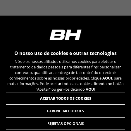
O nosso uso de cookies e outras tecnologias
Nós e os nossos afiliados utilizamos cookies para efetuar o
tratamento de dados pessoais para diferentes fins: personalizar
conteúdo, quantificar a entrega de tal conteúdo ou extrair
conhecimentos sobre as nossas propriedades. Clique
AQUI
. para
mais informações. Pode aceitar todos os cookies clicando no botão
"Aceitar" ou geri-los clicando
AQUI
JUNTE-SE À NOSSA NEWSLETTER
ACEITAR TODOS OS COOKIES
GERENCIAR COOKIES
REJEITAR OPCIONAIS