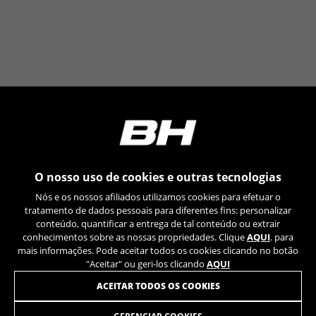
Poderá obter mais informações sobre os cookies da
Google em
https://policies.google.com/privacy/google-
partners?hl=en-US
Cookies de segmentação/publicidade
Nós (incluindo as plataformas de redes sociais,
tais como o Google, Facebook e Instagram)
utilizamos o rastreamento de marketing para
fornecer ofertas personalizadas de forma a que
os nossos clientes desfrutem de uma
experiência BH Bikes completa. Mesmo que não
O nosso uso de cookies e outras tecnologias
aceite este rastreamento, continuará a
visualizar anúncios de bicicletas BH noutras
Nós e os nossos afiliados utilizamos cookies para efetuar o
plataformas aleatoriamente.
tratamento de dados pessoais para diferentes fins: personalizar
conteúdo, quantificar a entrega de tal conteúdo ou extrair
Cookies usadas:
conhecimentos sobre as nossas propriedades. Clique
AQUI
. para
_fbp, fr, datr
mais informações. Pode aceitar todos os cookies clicando no botão
Os cookies indicados são propriedade da Facebook.
"Aceitar" ou geri-los clicando
AQUI
Poderá obter mais informações sobre os cookies da
Facebook em
JUNTE-SE À NOSSA NEWSLETTER
ACEITAR TODOS OS COOKIES
https://www.facebook.com/policies/cookies/