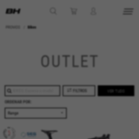
PROMOS
Bikes
GERENCIAR COOKIES
OUTLET
REJEITAR TODOS OS COOKIES
ACEITAR TODOS OS COOKIES
FILTROS
VER TUDO
Cookies estritamente necessários
Utilizamos os cookies necessários para permitir
ORDENAR POR:
operações essenciais do site e garantir que
determinadas funcionalidades funcionem
corretamente, tais como a opção de iniciar
sessão ou adicionar um produto ao seu
carrinho de compras.