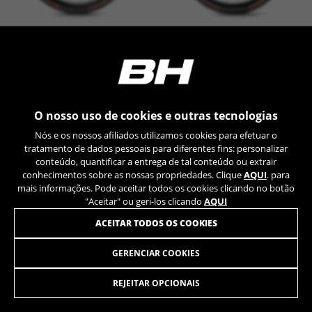
GRAVELX 5.0 AT
LG507
+ INFO
Shimano GRX
Shimano GRX
Vision Team
12sp
610 46/30
TC30 Disc
COMPARAR
O nosso uso de cookies e outras tecnologias
Nós e os nossos afiliados utilizamos cookies para efetuar o
tratamento de dados pessoais para diferentes fins: personalizar
conteúdo, quantificar a entrega de tal conteúdo ou extrair
conhecimentos sobre as nossas propriedades. Clique
AQUI
. para
mais informações. Pode aceitar todos os cookies clicando no botão
"Aceitar" ou geri-los clicando
AQUI
ACEITAR TODOS OS COOKIES
GERENCIAR COOKIES
REJEITAR OPCIONAIS