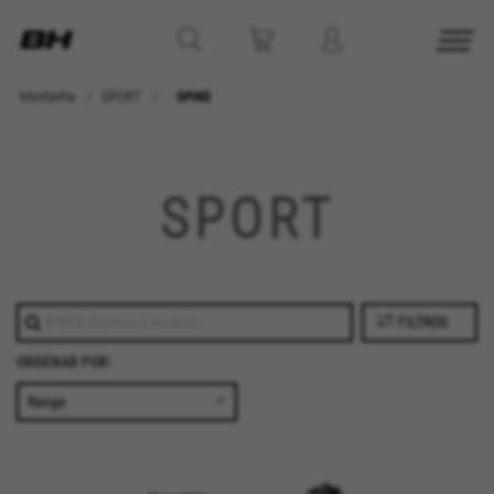
Montanha
SPORT
SPIKE
SPORT
FILTROS
ORDENAR POR:
GERENCIAR COOKIES