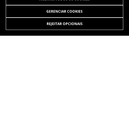
GERENCIAR COOKIES
REJEITAR OPCIONAIS
INSTAGRAM
TIK TOK
YOUTUBE
FACEBOOK
TWITTER
SPOTIFY
PT
/BR
Copyright © 2026 BH BIKES - All Rights Reserved