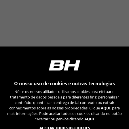
Emarsys em
https://emarsys.com/privacy-policy/
GUARDAR CONFIGURACIÓN
Você pode consultar novamente essas informações visitando a
seção de "Política de Cookies".
O nosso uso de cookies e outras tecnologias
Nós e os nossos afiliados utilizamos cookies para efetuar o
tratamento de dados pessoais para diferentes fins: personalizar
conteúdo, quantificar a entrega de tal conteúdo ou extrair
conhecimentos sobre as nossas propriedades. Clique
AQUI
. para
mais informações. Pode aceitar todos os cookies clicando no botão
"Aceitar" ou geri-los clicando
AQUI
JUNTE-SE À NOSSA NEWSLETTER
ACEITAR TODOS OS COOKIES