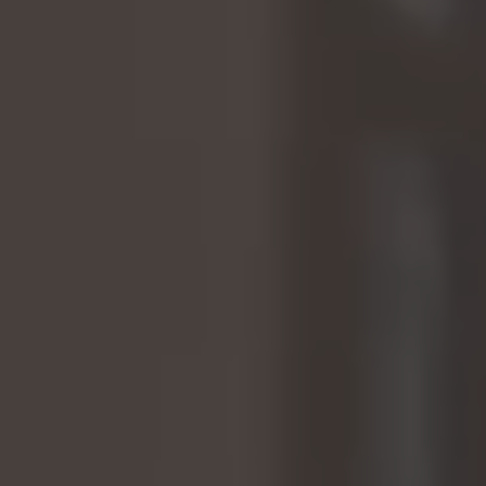
GERENCIAR COOKIES
REJEITAR TODOS OS COOKIES
ACEITAR TODOS OS COOKIES
Cookies estritamente necessários
Utilizamos os cookies necessários para permitir
operações essenciais do site e garantir que
determinadas funcionalidades funcionem
corretamente, tais como a opção de iniciar
sessão ou adicionar um produto ao seu
carrinho de compras.
Cookies usadas:
VSF516, COOKIELEGAL_BH_V2, bhbikes_langcountry,