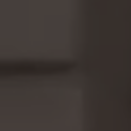
Os cookies indicados são propriedade da Google, Inc.
Poderá obter mais informações sobre os cookies da
Google em
#descriptionUrl#
Las cookies indicadas son titularidad de Emarsys.
Puedes obtener más información sobre las cookies de
Emarsys en
#descriptionUrl3#
Os cookies indicados são propriedade da Emarsys.
Pode obter mais informações sobre os cookies da
Emarsys em
https://emarsys.com/privacy-policy/
GUARDAR CONFIGURACIÓN
Você pode consultar novamente essas informações visitando a
seção de "Política de Cookies".