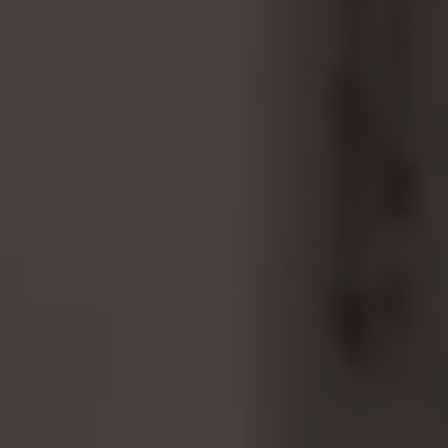
partners?hl=en-US
Cookies de segmentação/publicidade
Nós (incluindo as plataformas de redes sociais,
tais como o Google, Facebook e Instagram)
utilizamos o rastreamento de marketing para
fornecer ofertas personalizadas de forma a que
os nossos clientes desfrutem de uma
experiência BH Bikes completa. Mesmo que não
aceite este rastreamento, continuará a
visualizar anúncios de bicicletas BH noutras
plataformas aleatoriamente.
Cookies usadas:
_fbp, fr, datr
Os cookies indicados são propriedade da Facebook.
Poderá obter mais informações sobre os cookies da
Facebook em
https://www.facebook.com/policies/cookies/
IDE, NID, ANID, DV, 1P_JAR