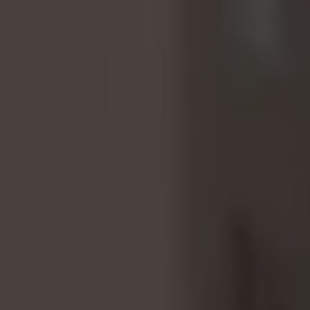
YSC, CONSENT, PREF, VISITOR_INFO1_LIVE, GPS, yt-
remote-device-id, yt.innertube::requests,
yt.innertube::nextId, yt-remote-connected-devices, yt-
remote-session-app, yt-remote-cast-installed, yt-
remote-session-name, yt-remote-fast-check-period,
cf_preload, cfuser, cf_lastActivity, _cfuser, cf_session,
cfStats, cfUserDate, cfFirstMonthVisit, cfuid,
cfUserSession, cf_preload, cf_session
Cookies de desempenho
Utilizamos um rastreamento funcional para
analisar a forma como o nosso site é utilizado.
Estes dados ajudam-nos a identificar erros e a
desenvolver novos designs. Também nos
permite testar a eficácia do nosso site. Além
disso, estes cookies fornecem informações para
análise de publicidade e marketing de afiliados.
Cookies usadas:
_ga, _gat, _gid
Os cookies indicados são propriedade da Google, Inc.
Poderá obter mais informações sobre os cookies da
Google em
https://policies.google.com/privacy/google-