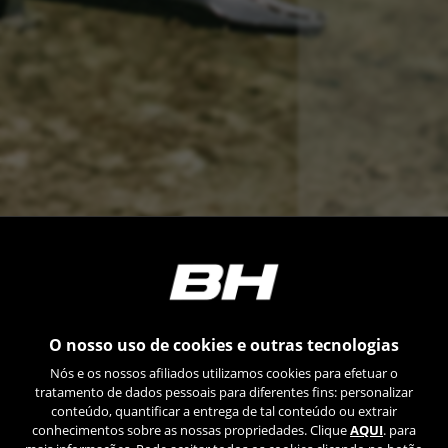
O nosso uso de cookies e outras tecnologias
Nós e os nossos afiliados utilizamos cookies para efetuar o
tratamento de dados pessoais para diferentes fins: personalizar
conteúdo, quantificar a entrega de tal conteúdo ou extrair
conhecimentos sobre as nossas propriedades. Clique
AQUI
. para