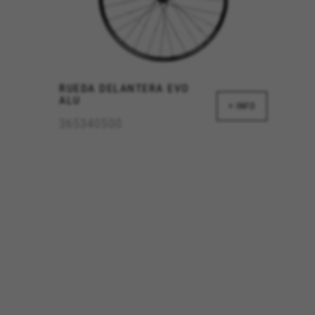
Cookies usadas:
_ga, _gat, _gid
Os cookies indicados são propri
https://policies.google.com/pri
RUEDA DELANTERA EVO
Cookies de segmentação/pub
ALU
+ INFO
Nós (incluindo as plataformas
365340500
para fornecer ofertas persona
Mesmo que não aceite este ras
Cookies usadas:
_fbp, fr, datr
Os cookies indicados são propr
https://www.facebook.com/polici
IDE, NID, ANID, DV, 1P_JAR
Os cookies indicados são propri
Las cookies indicadas son titul
Os cookies indicados são propr