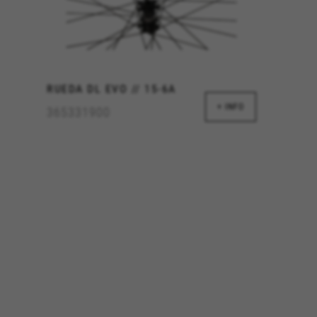
edade da Google, Inc. Poderá obter mais informações sobre os cookies da Google em
vacy/google-partners?hl=en-US
RUEDA DL EVO // 15-6A
licidade
+ INFO
365331900
 de redes sociais, tais como o Google, Facebook e Instagram) utili
lizadas de forma a que os nossos clientes desfrutem de uma exper
treamento, continuará a visualizar anúncios de bicicletas BH nou
iedade da Facebook. Poderá obter mais informações sobre os cookies da Facebook 
es/cookies/
edade da Google, Inc. Poderá obter mais informações sobre os cookies da Google e
aridad de Emarsys. Puedes obtener más información sobre las cookies de Emarsys en
iedade da Emarsys. Pode obter mais informações sobre os cookies da Emarsys em
htt