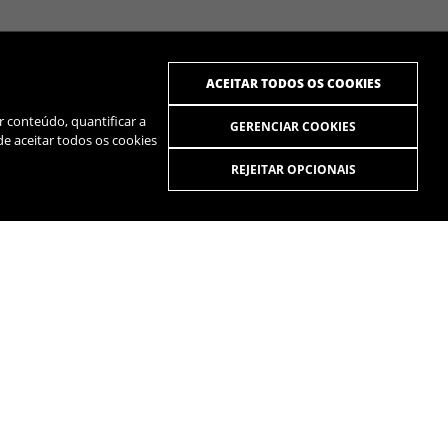
ACEITAR TODOS OS COOKIES
r conteúdo, quantificar a
GERENCIAR COOKIES
de aceitar todos os cookies
REJEITAR OPCIONAIS
R
SPOTIFY