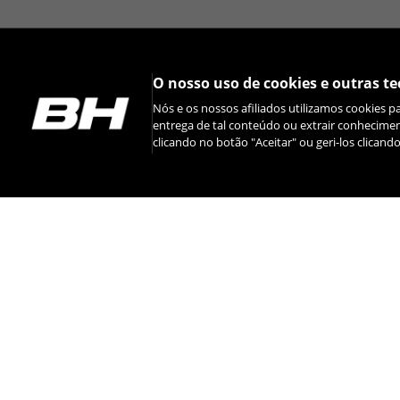
O nosso uso de cookies e outras te
Nós e os nossos afiliados utilizamos cookies p
entrega de tal conteúdo ou extrair conhecime
clicando no botão "Aceitar" ou geri-los clicand
INSTAGRAM