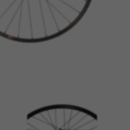
REJEITAR TODOS OS COOKIES
ários
rios para permitir operações essenciais do site e garantir que de
 como a opção de iniciar sessão ou adicionar um produto ao seu c
kes_langcountry, YSC, CONSENT, PREF, VISITOR_INFO1_LIVE, GPS, yt-remote-device-i
connected-devices, yt-remote-session-app, yt-remote-cast-installed, yt-remote-sessio
y, _cfuser, cf_session, cfStats, cfUserDate, cfFirstMonthVisit, cfuid, cfUserSession, cf_pr
ncional para analisar a forma como o nosso site é utilizado. Estes
esigns. Também nos permite testar a eficácia do nosso site. Além d
ublicidade e marketing de afiliados.