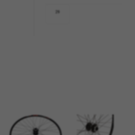
29
ACEITAR TODOS OS COOKIES
terminadas funcionalidades
arrinho de compras.
d, yt.innertube::requests,
n-name, yt-remote-fast-check-period,
eload, cf_session
 dados ajudam-nos a identificar
isso, estes cookies fornecem