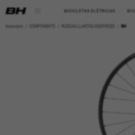
BICICLETAS ELÉTRICAS
BI
Acessorio
COMPONENTS
RUEDAS-LLANTAS-DESPIECES
BH