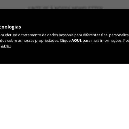
JUNTE-SE À NOSSA NEWSLETTER
cnologias
ara efetuar o tratamento de dados pessoais para diferentes fins: personaliza
ntos sobre as nossas propriedades. Clique
AQUI
. para mais informações. Po
o
AQUI
TIK TOK
YOUTUBE
FACEBOOK
TWITTE