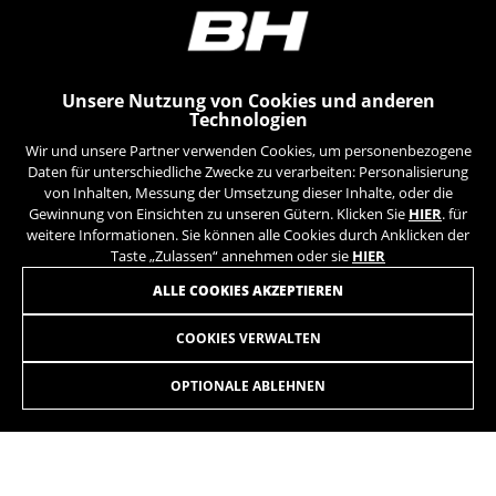
Unsere Nutzung von Cookies und anderen
Technologien
Wir und unsere Partner verwenden Cookies, um personenbezogene
Daten für unterschiedliche Zwecke zu verarbeiten: Personalisierung
von Inhalten, Messung der Umsetzung dieser Inhalte, oder die
Gewinnung von Einsichten zu unseren Gütern. Klicken Sie
HIER
. für
BEHIND THE RIDE
weitere Informationen. Sie können alle Cookies durch Anklicken der
Hinter jedem BH-Fahrrad steckt
Taste „Zulassen“ annehmen oder sie
HIER
ein sorgfältig entwickeltes
ALLE COOKIES AKZEPTIEREN
Gleichgewicht aus Technologie,
Innovation, Handwerkskunst und
COOKIES VERWALTEN
kontinuierlicher
IGRAVELX 2.2
4.599,90€
-15%
Qualitätskontrolle.
3.909,90
€
OPTIONALE ABLEHNEN
AUSWÄHLEN
Entdecken Sie mit dem iGravelX die Freiheit und das