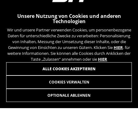
Unsere Nutzung von Cookies und anderen
Technologien
Wir und unsere Partner verwenden Cookies, um personenbezogene
Daten für unterschiedliche Zwecke zu verarbeiten: Personalisierung
von Inhalten, Messung der Umsetzung dieser Inhalte, oder die
BEHIND THE RIDE
Gewinnung von Einsichten zu unseren Gütern. Klicken Sie
HIER
. für
weitere Informationen. Sie können alle Cookies durch Anklicken der
Hinter jedem BH-Fahrrad steckt
Taste „Zulassen“ annehmen oder sie
HIER
ein sorgfältig entwickeltes
Gleichgewicht aus Technologie,
ALLE COOKIES AKZEPTIEREN
Innovation, Handwerkskunst und
kontinuierlicher
COOKIES VERWALTEN
GRAVEL AT 3.0
3.299,90€
-20%
Qualitätskontrolle.
2.639,90
€
OPTIONALE ABLEHNEN
AUSWÄHLEN
Leichtgewichtig für hohe Geschwindigkeiten in Gravel-
Wettbewerben oder um Langdistanzen in variablem Terrain
zurückzulegen.