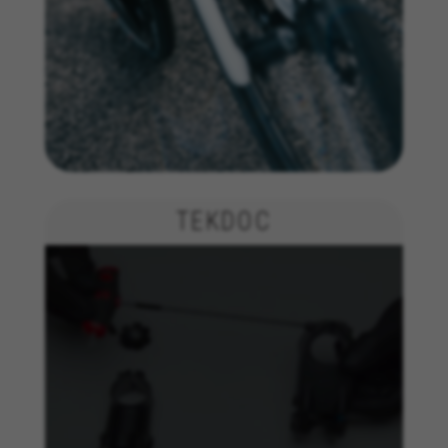
Targeting-/Werbe-Cookies
Wir (einschließlich Plattformen in den sozialen
Medien, wie Google, Facebook und Instagram)
nutzen das Werbe-Tracking, um personalisierte
Angebote bereitzustellen und Ihnen die ganze
BH Bikes-Erfahrung zu bieten. Wenn Sie dieses
Tracking zulassen, sehen Sie die BH Bikes-
Werbeanzeigen zufallsgesteuert auf anderen
Plattformen.
TEKDOC
Verwendete Cookies:
_fbp, fr, datr
Die angegebenen Cookies gehören Facebook. Sie
können weitere Informationen zu den Facebook
Cookies unter
https://www.facebook.com/policies/cookies/
IDE, NID, ANID, DV, 1P_JAR
Die angegebenen Cookies gehören Google, Inc. Sie
können weitere Informationen zu den Google Cookies
unter
#descriptionUrl#