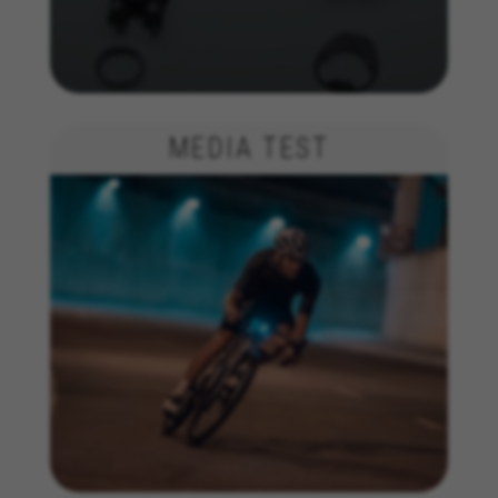
Las cookies indicadas son titularidad de Emarsys.
Puedes obtener más información sobre las cookies de
Emarsys en
#descriptionUrl3#
Die angegebenen Cookies sind Eigentum von Emarsys.
Weitere Informationen zu den Emarsys-Cookies finden
Sie unter
https://emarsys.com/privacy-policy/
MEDIA TEST
GUARDAR CONFIGURACIÓN
Sie können diese Informationen erneut einsehen, indem Sie
den Abschnitt „Cookie-Richtlinie“ besuchen.