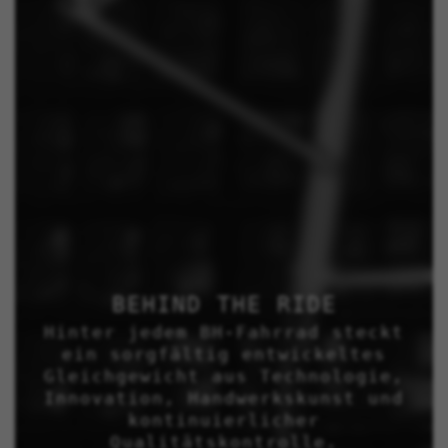
Puedes obtener más información sobre las cookies de
Emarsys en
#descriptionUrl3#
Die angegebenen Cookies sind Eigentum von Emarsys.
Weitere Informationen zu den Emarsys-Cookies finden
Sie unter
https://emarsys.com/privacy-policy/
GUARDAR CONFIGURACIÓN
Sie können diese Informationen erneut einsehen, indem Sie
den Abschnitt „Cookie-Richtlinie“ besuchen.
BEHIND THE RIDE
Hinter jedem BH-Fahrrad steckt
ein sorgfältig entwickeltes
Gleichgewicht aus Technologie,
Innovation, Handwerkskunst und
kontinuierlicher
Qualitätskontrolle.