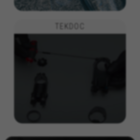
remote-session-name, yt-remote-fast-check-period,
cf_preload, cfuser, cf_lastActivity, _cfuser, cf_session,
cfStats, cfUserDate, cfFirstMonthVisit, cfuid,
cfUserSession, cf_preload, cf_session
TEKDOC
Leistungs-Cookies
Wir verwenden funktionales Tracking für die
Analyse wie unsere Webseite genutzt wird.
Diese Daten helfen uns, Fehler zu erfassen und
neue Designs zu entwickeln. Sie erlauben uns,
die Effektivität unserer Webseite zu testen.
Darüber geben diese Cookies Informationen für
die Werbeanalyse und das Affiliate-Marketing.
Verwendete Cookies:
_ga, _gat, _gid
Die angegebenen Cookies gehören Google, Inc. Sie
können weitere Informationen zu den Google Cookies
unter
https://policies.google.com/privacy/google-
partners?hl=en-US