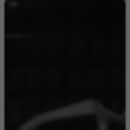
Targeting-/Werbe-Cookies
Wir (einschließlich Plattformen in den sozialen
Medien, wie Google, Facebook und Instagram)
nutzen das Werbe-Tracking, um personalisierte
Angebote bereitzustellen und Ihnen die ganze
BH Bikes-Erfahrung zu bieten. Wenn Sie dieses
Tracking zulassen, sehen Sie die BH Bikes-
Werbeanzeigen zufallsgesteuert auf anderen
Plattformen.
Verwendete Cookies:
_fbp, fr, datr
Die angegebenen Cookies gehören Facebook. Sie
können weitere Informationen zu den Facebook
Cookies unter
https://www.facebook.com/policies/cookies/
IDE, NID, ANID, DV, 1P_JAR
Die angegebenen Cookies gehören Google, Inc. Sie
können weitere Informationen zu den Google Cookies
unter
#descriptionUrl#
Las cookies indicadas son titularidad de Emarsys.