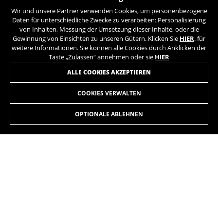
Wir und unsere Partner verwenden Cookies, um personenbezogene
Daten für unterschiedliche Zwecke zu verarbeiten: Personalisierung
von Inhalten, Messung der Umsetzung dieser Inhalte, oder die
Gewinnung von Einsichten zu unseren Gütern. Klicken Sie
HIER
. für
weitere Informationen. Sie können alle Cookies durch Anklicken der
Taste „Zulassen“ annehmen oder sie
HIER
ALLE COOKIES AKZEPTIEREN
COOKIES VERWALTEN
ILYNX+ ENDURO 9.7
6.999,90€
-30%
4.899,90
€
OPTIONALE ABLEHNEN
AUSWÄHLEN
Die auf der Website angezeigten Farben können leicht von der Realität
abweichen.