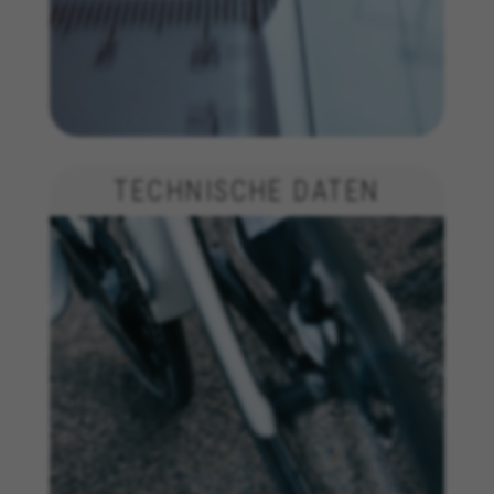
COOKIES VERWALTEN
ALLE COOKIES ABLEHNEN
ALLE COOKIES AKZEPTIEREN
TECHNISCHE DATEN
Unbedingt notwendige Cookies
Wir verwenden die erforderlichen Cookies, um
grundsätzliche Vorgänge auf der Webseite
möglich zu machen und sicherzustellen, dass
bestimmte Funktionen korrekt ausgeführt
werden, wie die Login-Option oder das
Hinzufügen eines Produkts in Ihren Warenkorb.
Verwendete Cookies:
VSF516, COOKIELEGAL_BH_V2, bhbikes_langcountry,
YSC, CONSENT, PREF, VISITOR_INFO1_LIVE, GPS, yt-
remote-device-id, yt.innertube::requests,
yt.innertube::nextId, yt-remote-connected-devices, yt-
remote-session-app, yt-remote-cast-installed, yt-