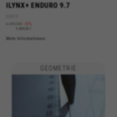
ILYNX+ ENDURO 9.7
ES975
6.999,90€
-30%
€
4.899,90
Mehr Informationen
GEOMETRIE