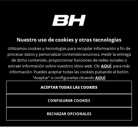
Nuestro uso de cookies y otras tecnologías
Utilizamos cookies y tecnologías para recopilar información a fin de
procesar datos y personalizar contenido/anuncios, medir la entrega
de dicho contenido, proporcionar funciones de redes sociales o
extraer información sobre nuestros sitios web. Clic
AQUÍ
. para más
información. Puedes aceptar todas las cookies pulsando el botón
“Aceptar” o configurarlas clicando
AQUÍ
ACEPTAR TODAS LAS COOKIES
BEHIND THE RIDE
CONFIGURAR COOKIES
ATOMX LYNX PRO 9.2
7.099,90€
-26%
Detrás de cada bicicleta BH
5.279,90
€
RECHAZAR OPCIONALES
hay un equilibrio
cuidadosamente diseñado entre
SELECIONA
tecnología, innovación,
artesanía y procesos de