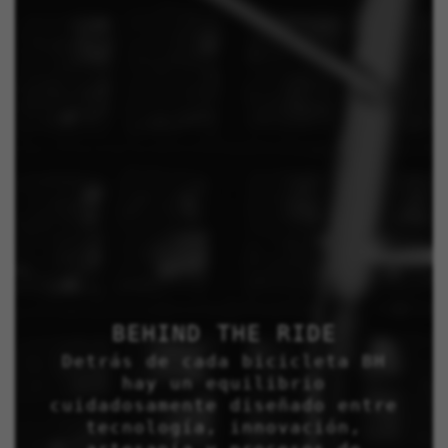
BEHIND THE RIDE
Detrás de cada bicicleta BH
hay un equilibrio
cuidadosamente diseñado entre
tecnología, innovación,