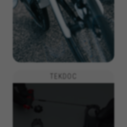
Utilizamos el seguimiento funcional para
analizar la forma en que se utiliza nuestro sitio
web. Esta información nos ayuda a detectar
errores y desarrollar nuevos diseños. También
nos permite poner a prueba la efectividad de
nuestro sitio web. Toda la información que
recogen estas cookies es agregada y, por lo
tanto, es anónima.
Cookies utilizadas:
_ga, _gat, _gid
Las cookies indicadas son titularidad de Google, Inc.
Puedes obtener más información sobre las cookies de
Google en
https://policies.google.com/privacy/google-
TEKDOC
partners?hl=en-US
Cookies dirigidas/publicidad
Estas cookies pueden ser establecidas a través
de nuestro sitio por nuestros socios
publicitarios. Pueden ser utilizadas por esas
empresas para crear un perfil de sus intereses
y mostrarle anuncios relevantes en otros sitios.