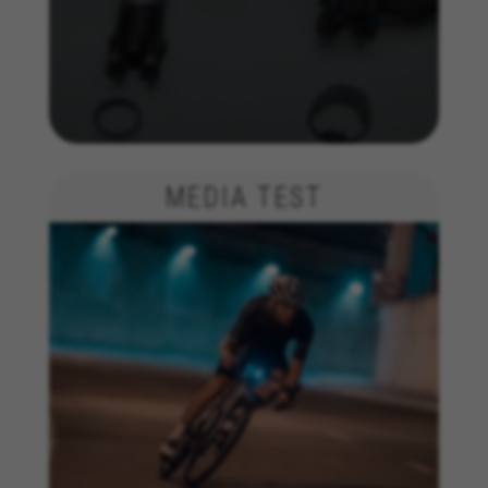
No almacenan directamente información
personal, sino que se basan en la identificación
única de su navegador y dispositivo de Internet.
Cookies utilizadas:
_fbp, fr, datr
Las cookies indicadas son titularidad de Facebook.
Puedes obtener más información sobre las cookies de
Facebook en
https://www.facebook.com/policies/cookies/
MEDIA TEST
IDE, NID, ANID, DV, 1P_JAR
Las cookies indicadas son titularidad de Google, Inc.
Puedes obtener más información sobre las cookies de
Google en
https://policies.google.com/technologies/types
Las cookies indicadas son titularidad de Emarsys.
Puedes obtener más información sobre las cookies de
Emarsys en
#descriptionUrl3#
Las cookies indicadas son titularidad de Emarsys.
Puedes obtener más información sobre las cookies de
Emarsys en
https://emarsys.com/privacy-policy/