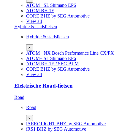
ATOM+ SL
Shimano EP6
ATOM
BH 1E
CORE
BHZ by SEG Automotive
View all
Hybride & stadsfietsen
Hybride & stadsfietsen
x
ATOM+ NX
Bosch Performance Line CX/PX
ATOM+ SL
Shimano EP6
ATOM
BH 1E / SEG BLM
CORE
BHZ by SEG Automotive
View all
Elektrische Road-fietsen
Road
Road
x
iAEROLIGHT
BHZ by SEG Automotive
iRS1
BHZ by SEG Automotive