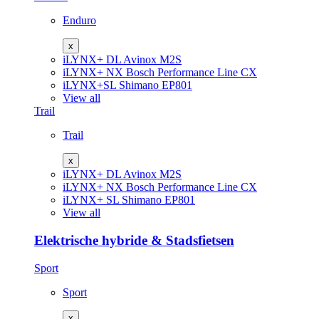
Enduro
x
iLYNX+ DL
Avinox M2S
iLYNX+ NX
Bosch Performance Line CX
iLYNX+SL
Shimano EP801
View all
Trail
Trail
x
iLYNX+ DL
Avinox M2S
iLYNX+ NX
Bosch Performance Line CX
iLYNX+ SL
Shimano EP801
View all
Elektrische hybride & Stadsfietsen
Sport
Sport
x