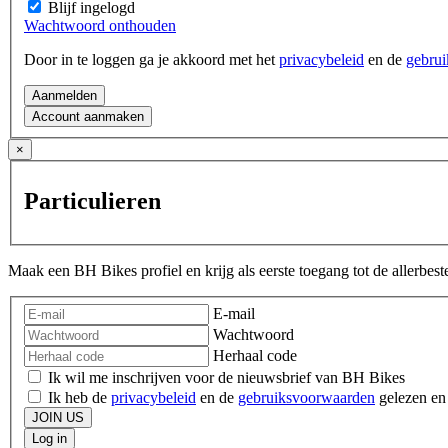
Blijf ingelogd
Wachtwoord onthouden
Door in te loggen ga je akkoord met het
privacybeleid
en de
gebru
Aanmelden
Account aanmaken
×
Particulieren
Maak een BH Bikes profiel en krijg als eerste toegang tot de allerbes
E-mail
Wachtwoord
Herhaal code
Ik wil me inschrijven voor de nieuwsbrief van BH Bikes
Ik heb de
privacybeleid
en de
gebruiksvoorwaarden
gelezen en
JOIN US
Log in