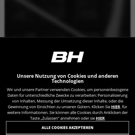
Unsere Nutzung von Cookies und anderen
Technologien
Wir und unsere Partner verwenden Cookies, um personenbezogene
Daten für unterschiedliche Zwecke zu verarbeiten: Personalisierung
von Inhalten, Messung der Umsetzung dieser Inhalte, oder die
Gewinnung von Einsichten zu unseren Gütern. Klicken Sie
HIER
. für
weitere Informationen. Sie können alle Cookies durch Anklicken der
Taste „Zulassen“ annehmen oder sie
HIER
BEHIND THE RIDE
ALLE COOKIES AKZEPTIEREN
Hinter jedem BH-Fahrrad steckt
ein sorgfältig entwickeltes