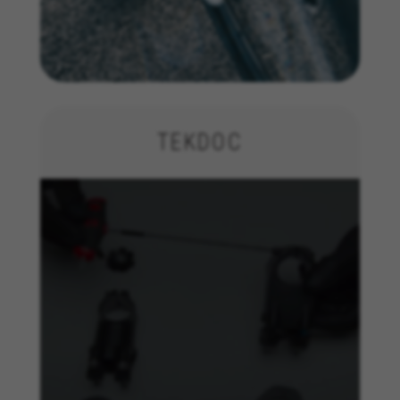
Diese Daten helfen uns, Fehler zu erfassen und
neue Designs zu entwickeln. Sie erlauben uns,
die Effektivität unserer Webseite zu testen.
Darüber geben diese Cookies Informationen für
die Werbeanalyse und das Affiliate-Marketing.
Verwendete Cookies:
_ga, _gat, _gid
TEKDOC
Die angegebenen Cookies gehören Google, Inc. Sie
können weitere Informationen zu den Google Cookies
unter
https://policies.google.com/privacy/google-
partners?hl=en-US
Targeting-/Werbe-Cookies
Wir (einschließlich Plattformen in den sozialen
Medien, wie Google, Facebook und Instagram)
nutzen das Werbe-Tracking, um personalisierte
Angebote bereitzustellen und Ihnen die ganze
BH Bikes-Erfahrung zu bieten. Wenn Sie dieses
Tracking zulassen, sehen Sie die BH Bikes-
Werbeanzeigen zufallsgesteuert auf anderen
Plattformen.