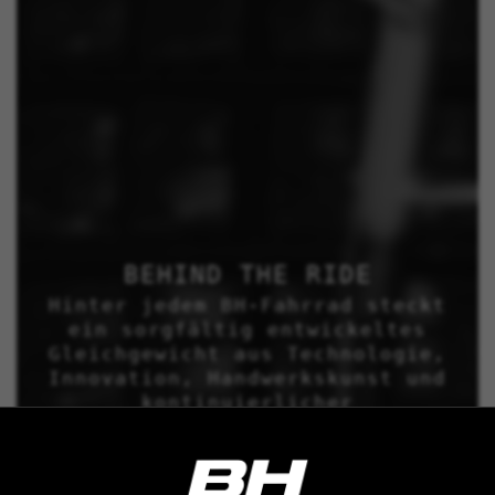
BEHIND THE RIDE
Hinter jedem BH-Fahrrad steckt
ein sorgfältig entwickeltes
Gleichgewicht aus Technologie,
Innovation, Handwerkskunst und
kontinuierlicher
Qualitätskontrolle.