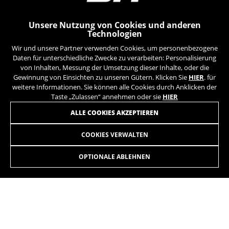
Unsere Nutzung von Cookies und anderen
Technologien
Wir und unsere Partner verwenden Cookies, um personenbezogene
Daten für unterschiedliche Zwecke zu verarbeiten: Personalisierung
von Inhalten, Messung der Umsetzung dieser Inhalte, oder die
Gewinnung von Einsichten zu unseren Gütern. Klicken Sie
HIER
. für
weitere Informationen. Sie können alle Cookies durch Anklicken der
Taste „Zulassen“ annehmen oder sie
HIER
ALLE COOKIES AKZEPTIEREN
COOKIES VERWALTEN
LYNX 6 ALU 7.9
3.999,90 €
ab 333,00 € pro Monat
OPTIONALE ABLEHNEN
AUSWÄHLEN
Anstiege, abfahrten, langstrecken, trails, sprünge,
pistenfahrten. Was immer du willst. Auf jedem gelände.