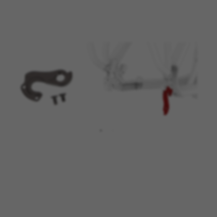
BEHEER COOKIES
ALLE COOKIES WEIGEREN
ALLE COOKIES ACCEPTEREN
Strikt noodzakelijke cookies
Wij gebruiken verplichte cookies om essentiële
websitehandelingen mogelijk te maken en om
ervoor te zorgen dat bepaalde functies goed
werken, zoals de mogelijkheid om in te loggen
of een product aan uw winkelwagen toe te
voegen.
Gebruikte cookies:
VSF516, COOKIELEGAL_BH_V2, bhbikes_langcountry,