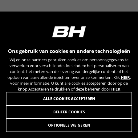
YSC, CONSENT, PREF, VISITOR_INFO1_LIVE, GPS, yt-
remote-device-id, yt.innertube::requests,
yt.innertube::nextId, yt-remote-connected-devices, yt-
remote-session-app, yt-remote-cast-installed, yt-
remote-session-name, yt-remote-fast-check-period,
cf_preload, cfuser, cf_lastActivity, _cfuser, cf_session,
cfStats, cfUserDate, cfFirstMonthVisit, cfuid,
cfUserSession, cf_preload, cf_session
Ons gebruik van cookies en andere technologieën
Prestatiecookies
Wij en onze partners gebruiken cookies om persoonsgegevens te
Wij gebruiken functionele tracking om te
verwerken voor verschillende doeleinden: het personaliseren van
analyseren hoe onze website wordt gebruikt.
content, het meten van de levering van dergelijke content, of het
opdoen van aanvullende inzichten over onze kenmerken. Klik
HIER
.
Deze gegevens helpen ons om fouten te
voor meer informatie. U kunt alle cookies accepteren door op de
ontdekken en nieuwe ontwerpen te
knop Accepteren te drukken of deze beheren door
HIER
ontwikkelen. Ook kunnen we hiermee de
effectiviteit van onze website testen. Daarnaast
ALLE COOKIES ACCEPTEREN
zorgen deze cookies voor meer inzicht met het
oog op advertentieanalyse en affiliate
BEHEER COOKIES
DROPOUT SPIKE MY22 - XDS
19,95
marketing.
€
Gebruikte cookies:
OPTIONELE WEIGEREN
_ga, _gat, _gid
IN WINKELWAGEN TOEVOEGEN
De aangeduide cookies zijn het eigendom van Google,