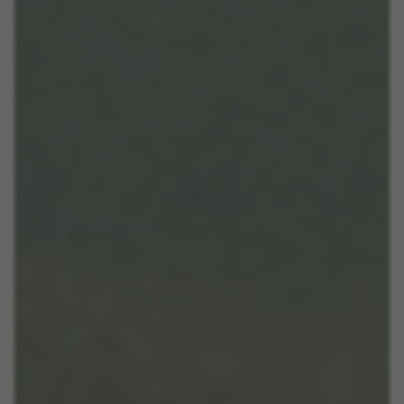
ontwikkelen. Ook kunnen we hiermee de
effectiviteit van onze website testen. Daarnaast
zorgen deze cookies voor meer inzicht met het
oog op advertentieanalyse en affiliate
marketing.
Gebruikte cookies:
_ga, _gat, _gid
De aangeduide cookies zijn het eigendom van Google,
Inc. Kijk voor meer informatie over cookies van Google
op
https://policies.google.com/privacy/google-partners?
hl=en-US
Targeting-/advertentiecookies
Wij (met inbegrip van socialmediaplatforms
zoals Google, Facebook en Instagram) maken
gebruik van marketingtracking om u
gepersonaliseerde aanbiedingen te kunnen
doen en u een volledige BH Bikes-ervaring te
bieden. Als u deze tracking niet accepteert, zult
u nog wel willekeurig advertenties van BH Bikes
op andere platforms zien.