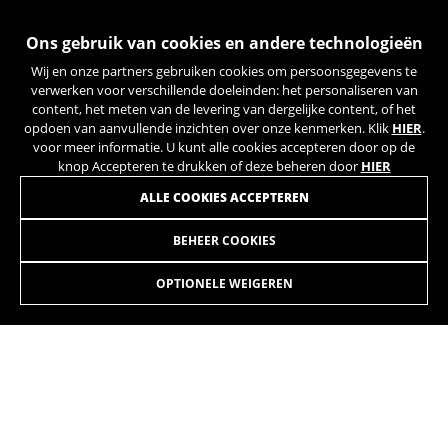
Ons gebruik van cookies en andere technologieën
Wij en onze partners gebruiken cookies om persoonsgegevens te
verwerken voor verschillende doeleinden: het personaliseren van
content, het meten van de levering van dergelijke content, of het
opdoen van aanvullende inzichten over onze kenmerken. Klik
HIER
.
voor meer informatie. U kunt alle cookies accepteren door op de
knop Accepteren te drukken of deze beheren door
HIER
ALLE COOKIES ACCEPTEREN
BEHEER COOKIES
GRAVELX R 4.5
3.699,90€
-15%
3.144,90
€
OPTIONELE WEIGEREN
KIEZEN
Lichtgewicht voor optimale prestaties in gravelwedstrijden of
om zoveel mogelijk afstand af te leggen op verschillende
terreinen.