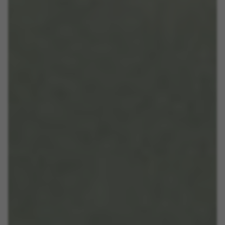
Gebruikte cookies:
_fbp, fr, datr
De aangeduide cookies zijn het eigendom van
Facebook. Kijk voor meer informatie over cookies van
Facebook op
https://www.facebook.com/policies/cookies/
IDE, NID, ANID, DV, 1P_JAR
De aangeduide cookies zijn het eigendom van Google,
Inc. Kijk voor meer informatie over cookies van Google
op
#descriptionUrl#
Las cookies indicadas son titularidad de Emarsys.
Puedes obtener más información sobre las cookies de
Emarsys en
#descriptionUrl3#
De aangegeven cookies zijn eigendom van Emarsys.
Meer informatie over de cookies van Emarsys vindt u
op
https://emarsys.com/privacy-policy/
GUARDAR CONFIGURACIÓN