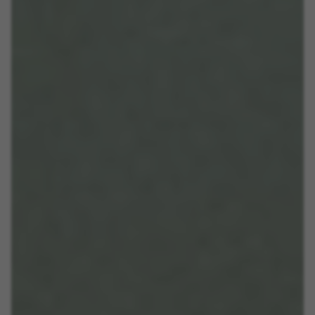
Wij gebruiken verplichte cookies om essentiële
websitehandelingen mogelijk te maken en om
ervoor te zorgen dat bepaalde functies goed
werken, zoals de mogelijkheid om in te loggen
of een product aan uw winkelwagen toe te
voegen.
Gebruikte cookies:
VSF516, COOKIELEGAL_BH_V2, bhbikes_langcountry,
YSC, CONSENT, PREF, VISITOR_INFO1_LIVE, GPS, yt-
remote-device-id, yt.innertube::requests,
yt.innertube::nextId, yt-remote-connected-devices, yt-
remote-session-app, yt-remote-cast-installed, yt-
remote-session-name, yt-remote-fast-check-period,
cf_preload, cfuser, cf_lastActivity, _cfuser, cf_session,
cfStats, cfUserDate, cfFirstMonthVisit, cfuid,
cfUserSession, cf_preload, cf_session
Prestatiecookies
Wij gebruiken functionele tracking om te
analyseren hoe onze website wordt gebruikt.
Deze gegevens helpen ons om fouten te
ontdekken en nieuwe ontwerpen te