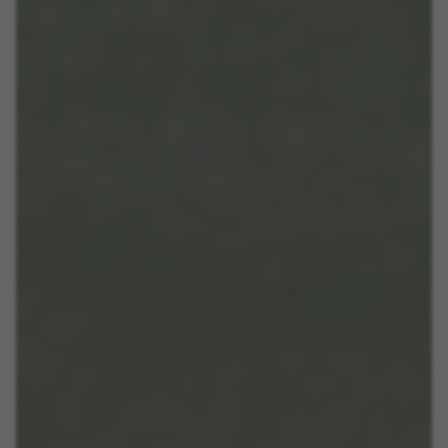
U kunt deze informatie opnieuw raadplegen door de sectie
‘Cookiesbeleid’ te bezoeken.