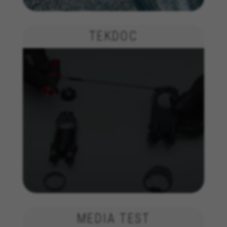
die Werbeanalyse und das Affiliate-Marketing.
Verwendete Cookies:
_ga, _gat, _gid
TEKDOC
Die angegebenen Cookies gehören Google, Inc. Sie
können weitere Informationen zu den Google Cookies
unter
https://policies.google.com/privacy/google-
partners?hl=en-US
Targeting-/Werbe-Cookies
Wir (einschließlich Plattformen in den sozialen
Medien, wie Google, Facebook und Instagram)
nutzen das Werbe-Tracking, um personalisierte
Angebote bereitzustellen und Ihnen die ganze
BH Bikes-Erfahrung zu bieten. Wenn Sie dieses
Tracking zulassen, sehen Sie die BH Bikes-
Werbeanzeigen zufallsgesteuert auf anderen
Plattformen.
Verwendete Cookies:
_fbp, fr, datr
MEDIA TEST
Die angegebenen Cookies gehören Facebook. Sie