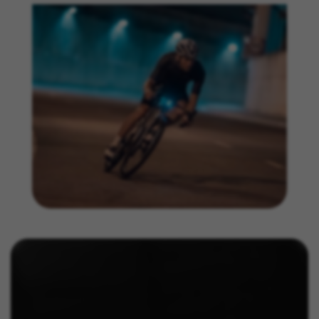
können weitere Informationen zu den Facebook
Cookies unter
https://www.facebook.com/policies/cookies/
IDE, NID, ANID, DV, 1P_JAR
Die angegebenen Cookies gehören Google, Inc. Sie
können weitere Informationen zu den Google Cookies
unter
#descriptionUrl#
Las cookies indicadas son titularidad de Emarsys.
Puedes obtener más información sobre las cookies de
Emarsys en
#descriptionUrl3#
Die angegebenen Cookies sind Eigentum von Emarsys.
Weitere Informationen zu den Emarsys-Cookies finden
Sie unter
https://emarsys.com/privacy-policy/
GUARDAR CONFIGURACIÓN
Sie können diese Informationen erneut einsehen, indem Sie
den Abschnitt „Cookie-Richtlinie“ besuchen.