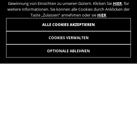
Gewinnung von Einsichten zu unseren Gütern. Klicken Sie
HIER
. für
weitere Informationen. Sie können alle Cookies durch Anklicken der
Taste „Zulassen“ annehmen oder sie
HIER
ALLE COOKIES AKZEPTIEREN
COOKIES VERWALTEN
LYNX 6 27,5 ALU AION
2.199,90 €
ab 183,00 € pro
Monat
OPTIONALE ABLEHNEN
AUSWÄHLEN
Anstiege, abfahrten, langstrecken, trails, sprünge,
pistenfahrten. Was immer du willst. Auf jedem gelände.
Die auf der Website angezeigten Farben können leicht von der Realität
abweichen.