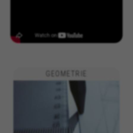
COOKIES VERWALTEN
GEOMETRIE
ALLE COOKIES ABLEHNEN
ALLE COOKIES AKZEPTIEREN
Unbedingt notwendige Cookies
Wir verwenden die erforderlichen Cookies, um
grundsätzliche Vorgänge auf der Webseite