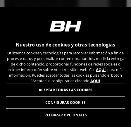
Nuestro uso de cookies y otras tecnologías
Utilizamos cookies y tecnologías para recopilar información a fin de
procesar datos y personalizar contenido/anuncios, medir la entrega
de dicho contenido, proporcionar funciones de redes sociales o
extraer información sobre nuestros sitios web. Clic
AQUÍ
. para más
información. Puedes aceptar todas las cookies pulsando el botón
“Aceptar” o configurarlas clicando
AQUÍ
ACEPTAR TODAS LAS COOKIES
CONFIGURAR COOKIES
EXPERT 4.5
RECHAZAR OPCIONALES
SELECIONA